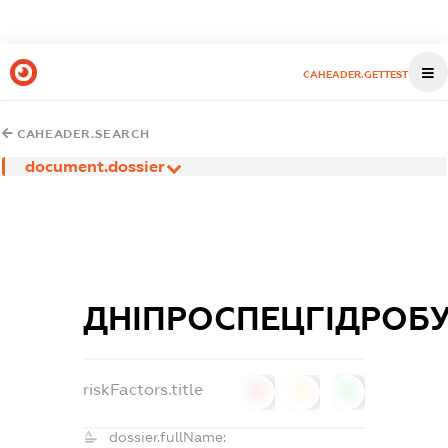
CAHEADER.GETTEST
CAHEADER.SEARCH
document.dossier
ДНІПРОСПЕЦГІДРОБ
riskFactors.title
0
0
0
dossier.fullName: