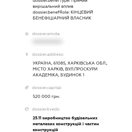
dossier.benefType:
Прямий
вирішальний вплив
dossier.benefRole:
КІНЦЕВИЙ
БЕНЕФІЦІАРНИЙ ВЛАСНИК
dossier.smida:
XXXXXXXXXX
dossier.address:
УКРАЇНА, 61085, ХАРКІВСЬКА ОБЛ.,
МІСТО ХАРКІВ, ВУЛ.ПРОСКУРИ
АКАДЕМІКА, БУДИНОК 1
dossier.capital:
520 000 грн.
dossier.kveds:
25.11
виробництво будівельних
металевих конструкцій і частин
конструкцій