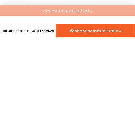
dossier.commercial_info.website
freemium.actualData
XXXXXXXXXX
dossier.commercial_info.activity
document.dueToDate
12.04.25
SEARCH.ONMONITORING
XXXXXXXXXX
freemium.exampleText_1
freemium.exampleText_2
freemium.anonymousPerSearch2
FREEMIUM.DETAILS
FREEMIUM.REGISTER