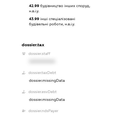
42.99
будівництво інших споруд,
н.в.і.у.
43.99
інші спеціалізовані
будівельні роботи, н.в.і.у.
dossier.tax
dossier.staff
XXXXXXXXXX
dossier.taxDebt
dossier.missingData
dossier.esvDebt
dossier.missingData
dossier.ndsPayer