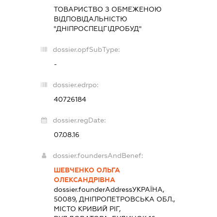
ТОВАРИСТВО З ОБМЕЖЕНОЮ
ВІДПОВІДАЛЬНІСТЮ
"ДНІПРОСПЕЦГІДРОБУД"
dossier.opfSubType:
-
dossier.edrpo:
40726184
dossier.regDate:
07.08.16
dossier.foundersAndBenef:
ШЕВЧЕНКО ОЛЬГА
ОЛЕКСАНДРІВНА
dossier.founderAddress
УКРАЇНА,
50089, ДНІПРОПЕТРОВСЬКА ОБЛ.,
МІСТО КРИВИЙ РІГ,