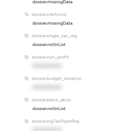
dossier.missingData
dossier.ndsAnnul
dossier.missingData
dossier.single_tax_reg
dossier.notInList
dossier.non_profit
XXXXXXXXXX
dossier.budget_dotation
XXXXXXXXXX
dossier.palne_akciz
dossier.notInList
dossier.bigTaxPayerReg
XXXXXXXXXX