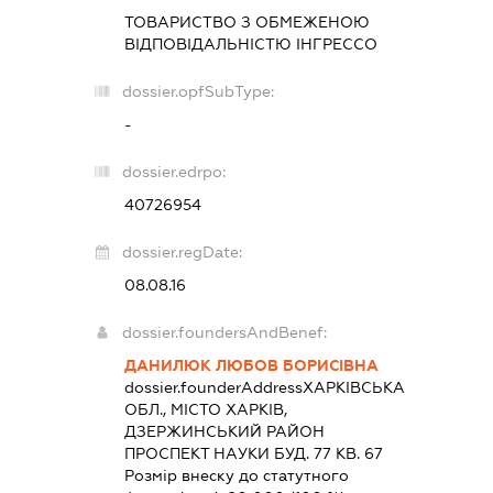
ТОВАРИСТВО З ОБМЕЖЕНОЮ
ВІДПОВІДАЛЬНІСТЮ
ІНГРЕССО
dossier.opfSubType:
-
dossier.edrpo:
40726954
dossier.regDate:
08.08.16
dossier.foundersAndBenef:
ДАНИЛЮК ЛЮБОВ БОРИСІВНА
dossier.founderAddress
ХАРКІВСЬКА
ОБЛ., МІСТО ХАРКІВ,
ДЗЕРЖИНСЬКИЙ РАЙОН
ПРОСПЕКТ НАУКИ БУД. 77 КВ. 67
Розмір внеску до статутного