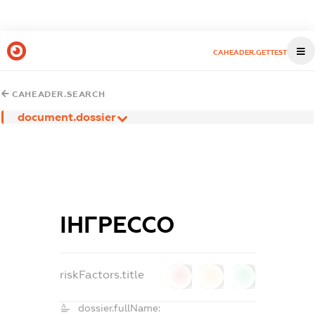
CAHEADER.GETTEST
CAHEADER.SEARCH
document.dossier
ІНГРЕССО
riskFactors.title
0
0
0
dossier.fullName: