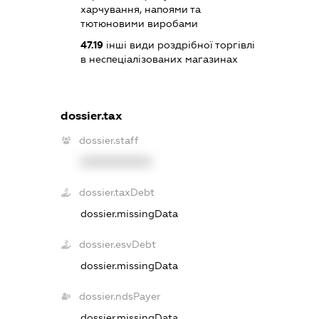
харчування, напоями та
тютюновими виробами
47.19
інші види роздрібної торгівлі
в неспеціалізованих магазинах
dossier.tax
dossier.staff
XXXXXXXXXX
dossier.taxDebt
dossier.missingData
dossier.esvDebt
dossier.missingData
dossier.ndsPayer
dossier.missingData