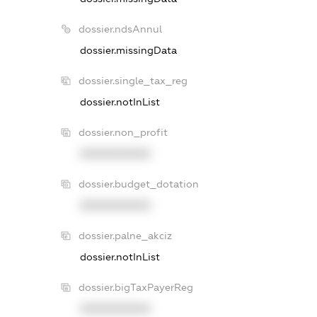
dossier.ndsAnnul
dossier.missingData
dossier.single_tax_reg
dossier.notInList
dossier.non_profit
XXXXXXXXXX
dossier.budget_dotation
XXXXXXXXXX
dossier.palne_akciz
dossier.notInList
dossier.bigTaxPayerReg
XXXXXXXXXX