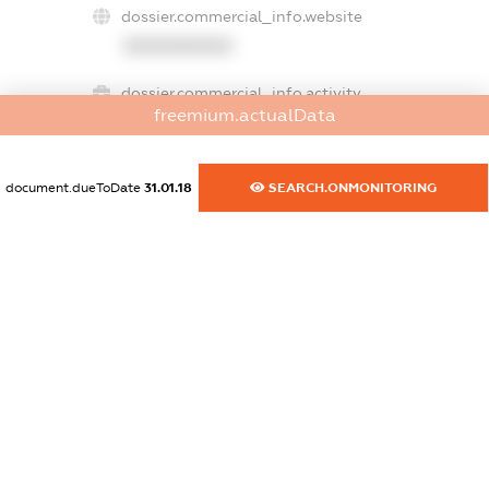
dossier.commercial_info.website
XXXXXXXXXX
dossier.commercial_info.activity
freemium.actualData
XXXXXXXXXX
document.dueToDate
31.01.18
SEARCH.ONMONITORING
freemium.exampleText_1
freemium.exampleText_2
freemium.anonymousPerSearch2
FREEMIUM.DETAILS
FREEMIUM.REGISTER