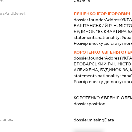
e:
08.08.16
dersAndBenef:
ЛЯШЕНКО ІГОР ІГОРОВИЧ
dossier.founderAddress
УКРА
БАШТАНСЬКИЙ Р-Н, МІСТО 
БУДИНОК 110, КВАРТИРА 5
statements.nationality:
Укра
Розмір внеску до статутног
КОРОТЕНКО ЄВГЕНІЯ ОЛЕ
dossier.founderAddress
УКРА
БРОВАРСЬКИЙ Р-Н, МІСТО
АЛЕЙХЕМА, БУДИНОК 96, 
statements.nationality:
Укра
Розмір внеску до статутног
КОРОТЕНКО ЄВГЕНІЯ ОЛЕ
dossier.position -
iaries:
dossier.missingData