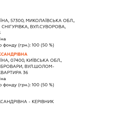
ЇНА, 57300, МИКОЛАЇВСЬКА ОБЛ.,
СНІГУРІВКА, ВУЛ.СУВОРОВА,
3
їна
о фонду (грн.):
100
(50 %)
КСАНДРІВНА
ЇНА, 07400, КИЇВСЬКА ОБЛ.,
 БРОВАРИ, ВУЛ.ШОЛОМ-
КВАРТИРА 36
їна
о фонду (грн.):
100
(50 %)
КСАНДРІВНА
-
КЕРІВНИК