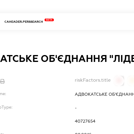
BETA
CAHEADER.PERSSEARCH
АТСЬКЕ ОБ'ЄДНАННЯ "ЛІД
riskFactors.title
0
me:
АДВОКАТСЬКЕ ОБ'ЄДНАННЯ
bType:
-
40727654