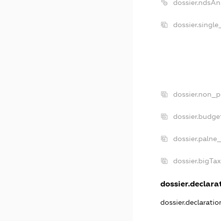
dossier.ndsAn
dossier.singl
dossier.non_p
dossier.budge
dossier.palne
dossier.bigTa
dossier.declarat
dossier.declarati