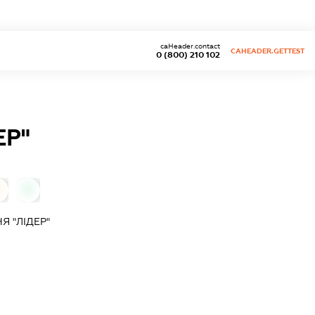
caHeader.contact
CAHEADER.GETTEST
0 (800) 210 102
ЕР"
0
0
 "ЛІДЕР"