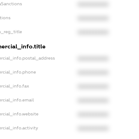
aSanctions
XXXXXXXXXX
tions
XXXXXXXXXX
n_reg_title
XXXXXXXXXX
rcial_info.title
rcial_info.postal_address
XXXXXXXXXX
rcial_info.phone
XXXXXXXXXX
rcial_info.fax
XXXXXXXXXX
rcial_info.email
XXXXXXXXXX
rcial_info.website
XXXXXXXXXX
cial_info.activity
XXXXXXXXXX