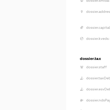
dossier.smida:
dossier.addres
dossier.capital
dossier.kveds:
dossier.tax
dossier.staff
dossier.taxDe
dossier.esvDe
dossier.ndsPa