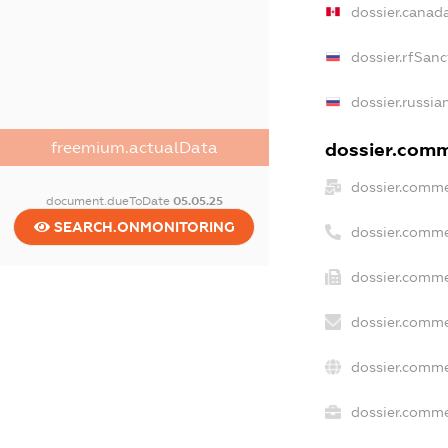
dossier.canad
dossier.rfSanc
dossier.russia
freemium.actualData
dossier.comme
dossier.comme
document.dueToDate
05.05.25
SEARCH.ONMONITORING
dossier.comme
dossier.comme
dossier.comme
dossier.comme
dossier.commer