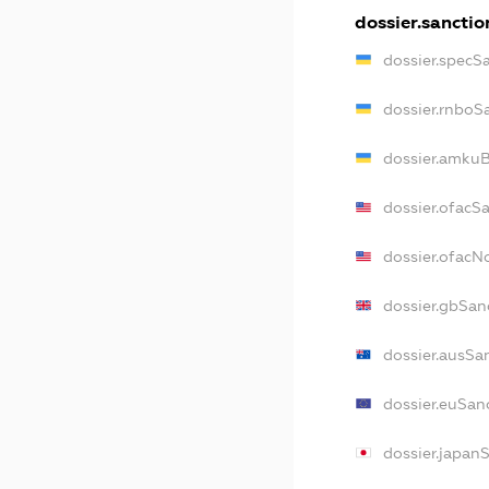
dossier.sanctio
dossier.specS
dossier.rnboS
dossier.amkuB
dossier.ofacS
dossier.ofac
dossier.gbSan
dossier.ausSa
dossier.euSan
dossier.japan