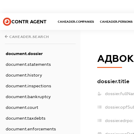
CONTR AGENT
CAHEADER.COMPANIES
CAHEADER.PERSONS
CAHEADER.SEARCH
document.dossier
АДВОК
document.statements
document.history
dossier.title
document.inspections
dossier.fullNa
document.bankruptcy
dossier.opfSu
document.court
document.taxdebts
dossier.edrpo:
document.enforcements