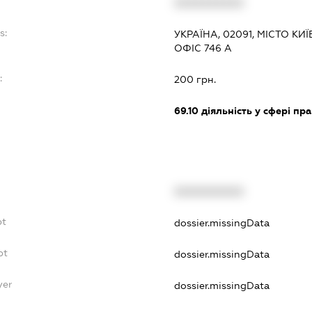
XXXXXXXXXX
s:
УКРАЇНА, 02091, МІСТО КИ
ОФІС 746 А
:
200 грн.
69.10
діяльність у сфері пра
XXXXXXXXXX
bt
dossier.missingData
bt
dossier.missingData
yer
dossier.missingData