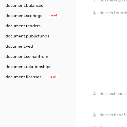
dossier.regDat
document.balances
dossier.foun
document.scorings
new!
document.tenders
document.publicfunds
document.ved
document.semantrum
document.relationships
document.licenses
new!
dossier.heads:
dossier.benefic