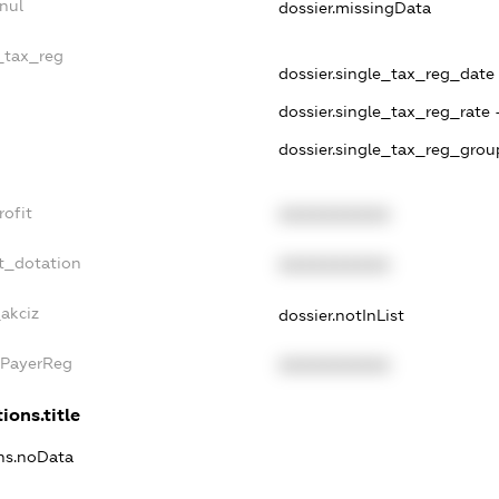
nul
dossier.missingData
e_tax_reg
dossier.single_tax_reg_date 
dossier.single_tax_reg_rate 
dossier.single_tax_reg_grou
rofit
XXXXXXXXXX
t_dotation
XXXXXXXXXX
_akciz
dossier.notInList
xPayerReg
XXXXXXXXXX
ions.title
ons.noData