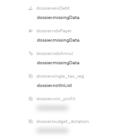
dossier.esvDebt
dossier.missingData
dossier.ndsPayer
dossier.missingData
dossier.ndsAnnul
dossier.missingData
dossier.single_tax_reg
dossier.notInList
dossier.non_profit
XXXXXXXXXX
dossier.budget_dotation
XXXXXXXXXX