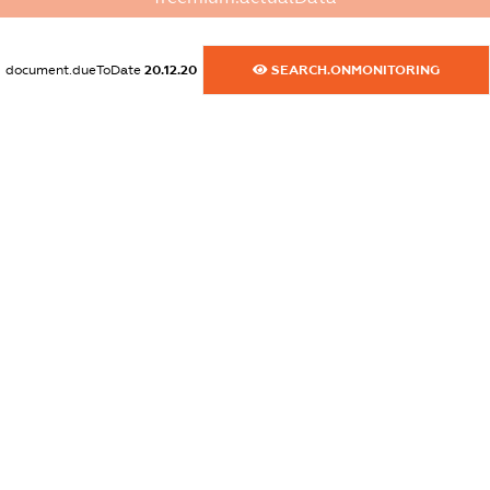
XXXXXXXXXX
dossier.commercial_info.website
document.dueToDate
20.12.20
SEARCH.ONMONITORING
XXXXXXXXXX
dossier.commercial_info.activity
XXXXXXXXXX
freemium.exampleText_1
freemium.exampleText_2
freemium.anonymousPerSearch2
FREEMIUM.DETAILS
FREEMIUM.REGISTER