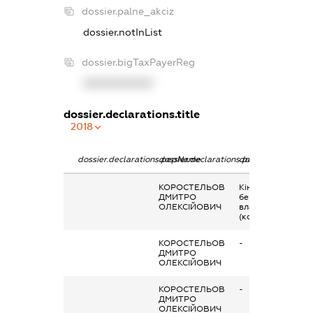
dossier.palne_akciz
dossier.notInList
dossier.bigTaxPayerReg
XXXXXXXXXX
dossier.declarations.title
2018
dossier.declarations.pepName
dossier.declarations.personName
dossier.declaratio
КОРОСТЕЛЬОВ
Кінцевий
ДМИТРО
бенефіціарний
ОЛЕКСІЙОВИЧ
власник
(контролер)
КОРОСТЕЛЬОВ
-
ДМИТРО
ОЛЕКСІЙОВИЧ
КОРОСТЕЛЬОВ
-
ДМИТРО
ОЛЕКСІЙОВИЧ