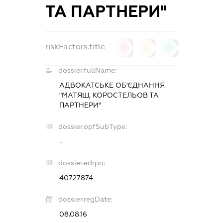
ТА ПАРТНЕРИ"
riskFactors.title
0
0
0
dossier.fullName:
АДВОКАТСЬКЕ ОБ'ЄДНАННЯ
"МАТЯШ, КОРОСТЕЛЬОВ ТА
ПАРТНЕРИ"
dossier.opfSubType:
-
dossier.edrpo:
40727874
dossier.regDate:
08.08.16