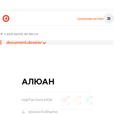
CAHEADER.GETTEST
CAHEADER.SEARCH
document.dossier
АЛЮАН
riskFactors.title
0
0
0
dossier.fullName: