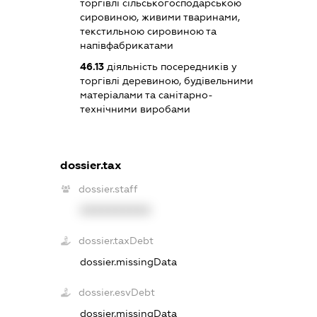
торгівлі сільськогосподарською
сировиною, живими тваринами,
текстильною сировиною та
напівфабрикатами
46.13
діяльність посередників у
торгівлі деревиною, будівельними
матеріалами та санітарно-
технічними виробами
dossier.tax
dossier.staff
XXXXXXXXXX
dossier.taxDebt
dossier.missingData
dossier.esvDebt
dossier.missingData