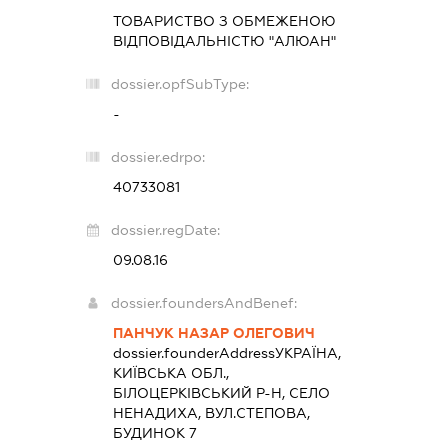
ТОВАРИСТВО З ОБМЕЖЕНОЮ
ВІДПОВІДАЛЬНІСТЮ "АЛЮАН"
dossier.opfSubType:
-
dossier.edrpo:
40733081
dossier.regDate:
09.08.16
dossier.foundersAndBenef:
ПАНЧУК НАЗАР ОЛЕГОВИЧ
dossier.founderAddress
УКРАЇНА,
КИЇВСЬКА ОБЛ.,
БІЛОЦЕРКІВСЬКИЙ Р-Н, СЕЛО
НЕНАДИХА, ВУЛ.СТЕПОВА,
БУДИНОК 7