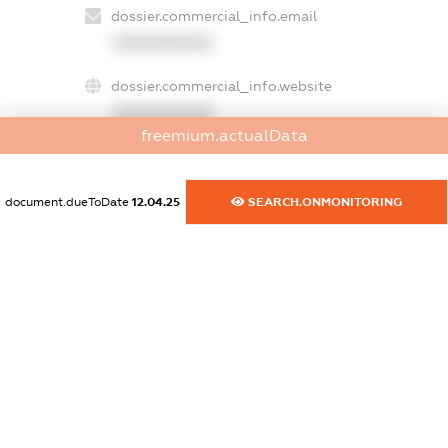
dossier.commercial_info.email
XXXXXXXXXX
dossier.commercial_info.website
XXXXXXXXXX
freemium.actualData
dossier.commercial_info.activity
XXXXXXXXXX
document.dueToDate
12.04.25
SEARCH.ONMONITORING
freemium.exampleText_1
freemium.exampleText_2
freemium.anonymousPerSearch2
FREEMIUM.DETAILS
FREEMIUM.REGISTER