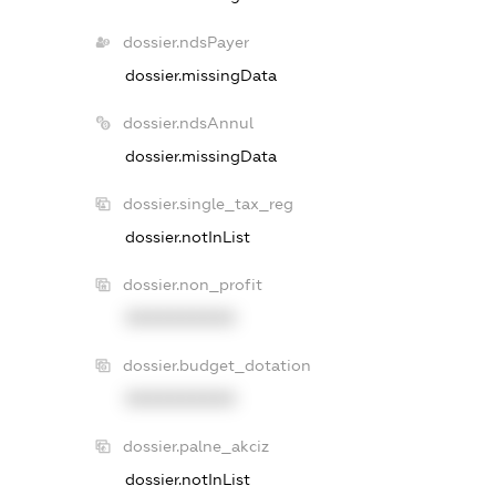
dossier.ndsPayer
dossier.missingData
dossier.ndsAnnul
dossier.missingData
dossier.single_tax_reg
dossier.notInList
dossier.non_profit
XXXXXXXXXX
dossier.budget_dotation
XXXXXXXXXX
dossier.palne_akciz
dossier.notInList