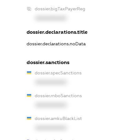
dossier.bigTaxPayerReg
XXXXXXXXXX
dossier.declarations.title
dossier.declarations.noData
dossier.sanctions
dossier.specSanctions
XXXXXXXXXX
dossier.rnboSanctions
XXXXXXXXXX
dossier.amkuBlackList
XXXXXXXXXX