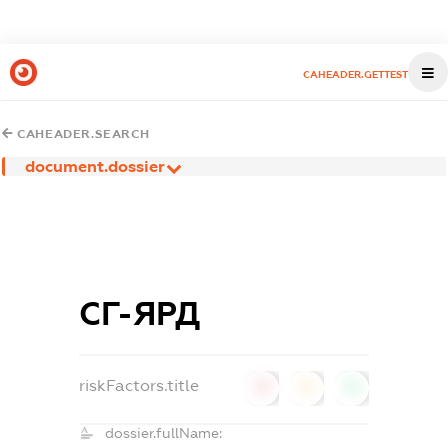
CAHEADER.GETTEST
CAHEADER.SEARCH
document.dossier
СГ-ЯРД
riskFactors.title
0
0
0
dossier.fullName: