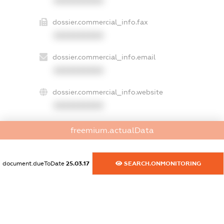
XXXXXXXXXX
dossier.commercial_info.fax
XXXXXXXXXX
dossier.commercial_info.email
XXXXXXXXXX
dossier.commercial_info.website
XXXXXXXXXX
dossier.commercial_info.activity
freemium.actualData
XXXXXXXXXX
document.dueToDate
25.03.17
SEARCH.ONMONITORING
freemium.exampleText_1
freemium.exampleText_2
freemium.anonymousPerSearch2
FREEMIUM.DETAILS