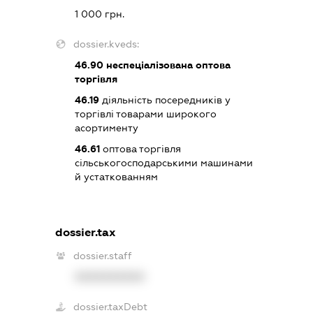
1 000 грн.
dossier.kveds:
46.90
неспеціалізована оптова
торгівля
46.19
діяльність посередників у
торгівлі товарами широкого
асортименту
46.61
оптова торгівля
сільськогосподарськими машинами
й устаткованням
dossier.tax
dossier.staff
XXXXXXXXXX
dossier.taxDebt