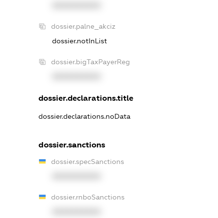
XXXXXXXXXX
dossier.palne_akciz
dossier.notInList
dossier.bigTaxPayerReg
XXXXXXXXXX
dossier.declarations.title
dossier.declarations.noData
dossier.sanctions
dossier.specSanctions
XXXXXXXXXX
dossier.rnboSanctions
XXXXXXXXXX