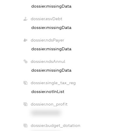
dossier.missingData
dossier.esvDebt
dossier.missingData
dossier.ndsPayer
dossier.missingData
dossier.ndsAnnul
dossier.missingData
dossier.single_tax_reg
dossier.notInList
dossier.non_profit
XXXXXXXXXX
dossier.budget_dotation