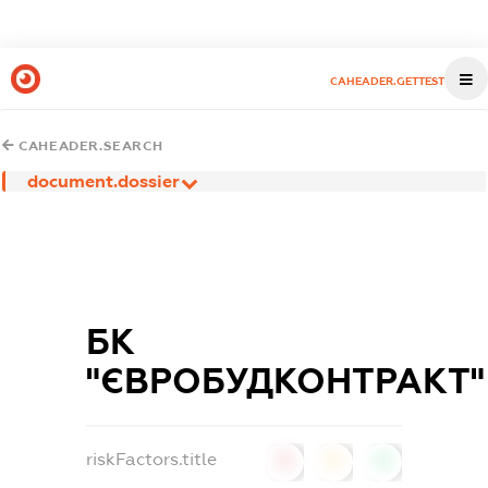
CAHEADER.GETTEST
CAHEADER.SEARCH
document.dossier
БК
"ЄВРОБУДКОНТРАКТ"
riskFactors.title
0
0
0