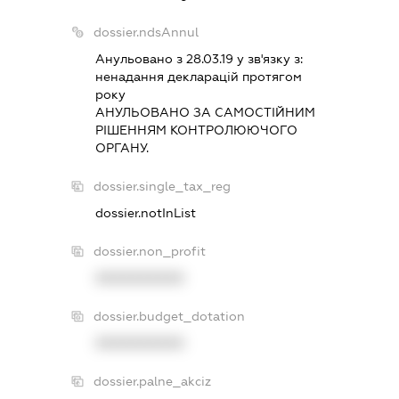
dossier.ndsAnnul
Анульовано з 28.03.19 у зв'язку з:
ненадання декларацiй протягом
року
АНУЛЬОВАНО ЗА САМОСТIЙНИМ
РIШЕННЯМ КОНТРОЛЮЮЧОГО
ОРГАНУ.
dossier.single_tax_reg
dossier.notInList
dossier.non_profit
XXXXXXXXXX
dossier.budget_dotation
XXXXXXXXXX
dossier.palne_akciz