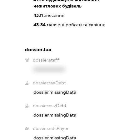
нежитлових будівель
43.11
знесення
43.34
малярні роботи та скління
dossier.tax
dossier.staff
XXXXXXXXXX
dossier.taxDebt
dossier.missingData
dossier.esvDebt
dossier.missingData
dossier.ndsPayer
dossier.missingData