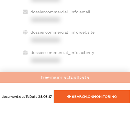
dossier.commercial_info.email
XXXXXXXXXX
dossier.commercial_info.website
XXXXXXXXXX
dossier.commercial_info.activity
XXXXXXXXXX
freemium.actualData
freemium.exampleText_1
freemium.exampleText_2
freemium.anonymousPerSearch2
document.dueToDate
25.03.17
SEARCH.ONMONITORING
FREEMIUM.DETAILS
FREEMIUM.REGISTER