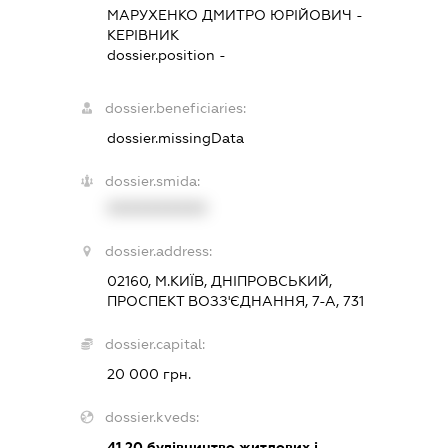
МАРУХЕНКО ДМИТРО ЮРІЙОВИЧ
-
КЕРІВНИК
dossier.position -
dossier.beneficiaries:
dossier.missingData
dossier.smida:
XXXXXXXXXX
dossier.address:
02160, М.КИЇВ, ДНІПРОВСЬКИЙ,
ПРОСПЕКТ ВОЗЗ'ЄДНАННЯ, 7-А, 731
dossier.capital:
20 000 грн.
dossier.kveds:
41.20
будівництво житлових і