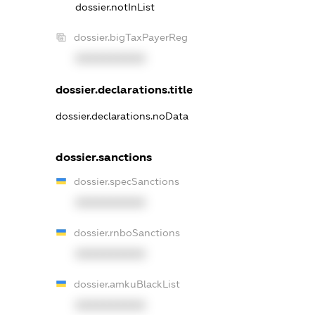
dossier.notInList
dossier.bigTaxPayerReg
XXXXXXXXXX
dossier.declarations.title
dossier.declarations.noData
dossier.sanctions
dossier.specSanctions
XXXXXXXXXX
dossier.rnboSanctions
XXXXXXXXXX
dossier.amkuBlackList
XXXXXXXXXX