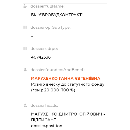
dossier.fullName:
БК "ЄВРОБУДКОНТРАКТ"
dossier.opfSubType:
-
dossier.edrpo:
40742536
dossier.foundersAndBenef:
МАРУХЕНКО ГАННА ЄВГЕНІЇВНА
Розмір внеску до статутного фонду
(грн.):
20 000
(100 %)
dossier.heads:
МАРУХЕНКО ДМИТРО ЮРІЙОВИЧ
-
ПІДПИСАНТ
dossier.position -