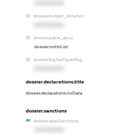
XXXXXXXXXX
dossier.budget_dotation
XXXXXXXXXX
dossier.palne_akciz
dossier.notInList
dossier.bigTaxPayerReg
XXXXXXXXXX
dossier.declarations.title
dossier.declarations.noData
dossier.sanctions
dossier.specSanctions
XXXXXXXXXX