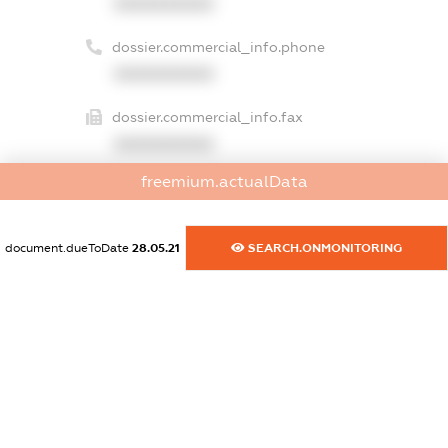
XXXXXXXXXX
dossier.commercial_info.phone
XXXXXXXXXX
dossier.commercial_info.fax
XXXXXXXXXX
freemium.actualData
dossier.commercial_info.email
XXXXXXXXXX
document.dueToDate
28.05.21
SEARCH.ONMONITORING
dossier.commercial_info.website
XXXXXXXXXX
dossier.commercial_info.activity
XXXXXXXXXX
freemium.exampleText_1