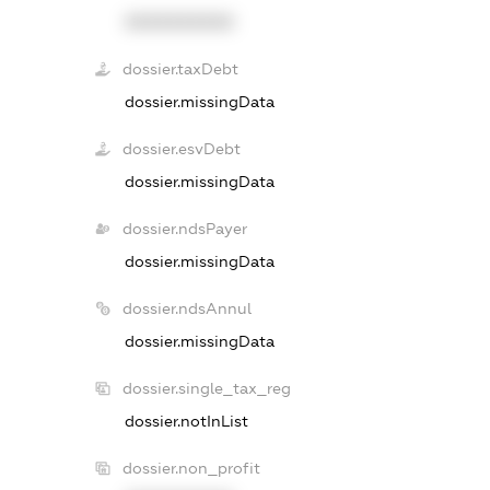
XXXXXXXXXX
dossier.taxDebt
dossier.missingData
dossier.esvDebt
dossier.missingData
dossier.ndsPayer
dossier.missingData
dossier.ndsAnnul
dossier.missingData
dossier.single_tax_reg
dossier.notInList
dossier.non_profit