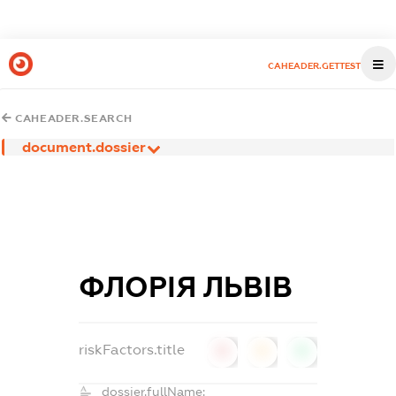
CAHEADER.GETTEST
CAHEADER.SEARCH
document.dossier
ФЛОРІЯ ЛЬВІВ
riskFactors.title
0
0
0
dossier.fullName: