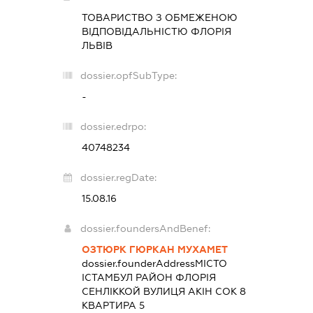
ТОВАРИСТВО З ОБМЕЖЕНОЮ
ВІДПОВІДАЛЬНІСТЮ
ФЛОРІЯ
ЛЬВІВ
dossier.opfSubType:
-
dossier.edrpo:
40748234
dossier.regDate:
15.08.16
dossier.foundersAndBenef:
ОЗТЮРК ГЮРКАН МУХАМЕТ
dossier.founderAddress
МІСТО
ІСТАМБУЛ РАЙОН ФЛОРІЯ
СЕНЛІККОЙ ВУЛИЦЯ АКІН СОК 8
КВАРТИРА 5