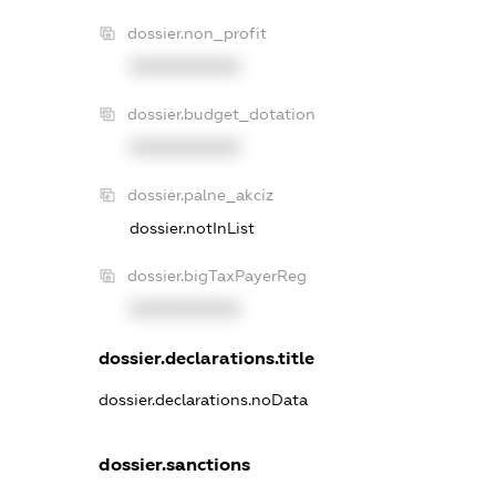
dossier.non_profit
XXXXXXXXXX
dossier.budget_dotation
XXXXXXXXXX
dossier.palne_akciz
dossier.notInList
dossier.bigTaxPayerReg
XXXXXXXXXX
dossier.declarations.title
dossier.declarations.noData
dossier.sanctions