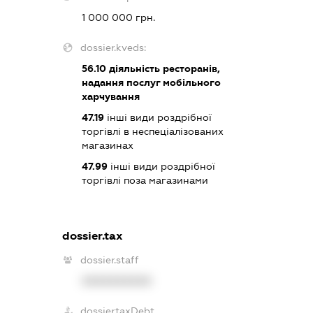
1 000 000 грн.
dossier.kveds:
56.10
діяльність ресторанів,
надання послуг мобільного
харчування
47.19
інші види роздрібної
торгівлі в неспеціалізованих
магазинах
47.99
інші види роздрібної
торгівлі поза магазинами
dossier.tax
dossier.staff
XXXXXXXXXX
dossier.taxDebt