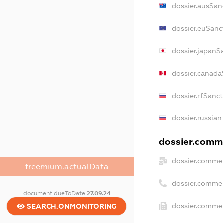
dossier.ausSan
dossier.euSanc
dossier.japanS
dossier.canada
dossier.rfSanc
dossier.russian
dossier.comme
dossier.commer
freemium.actualData
dossier.comme
document.dueToDate
27.09.24
dossier.commer
SEARCH.ONMONITORING