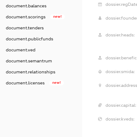
dossier.regDate
document.balances
document.scorings
new!
dossier.found
document.tenders
dossier.heads:
document.publicfunds
document.ved
dossier.benefici
document.semantrum
dossier.smida:
document.relationships
document.licenses
new!
dossier.address
dossier.capital:
dossier.kveds: