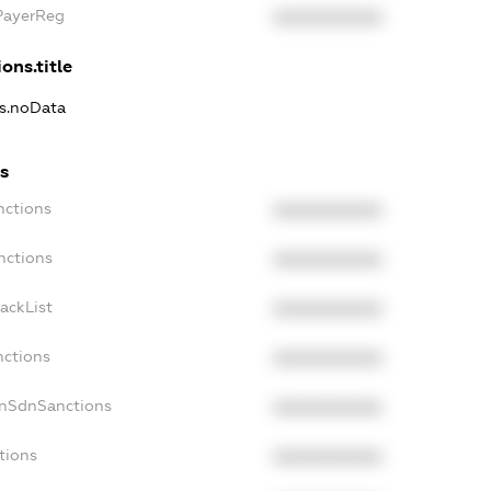
xPayerReg
XXXXXXXXXX
ons.title
ns.noData
ns
nctions
XXXXXXXXXX
nctions
XXXXXXXXXX
ackList
XXXXXXXXXX
nctions
XXXXXXXXXX
onSdnSanctions
XXXXXXXXXX
tions
XXXXXXXXXX