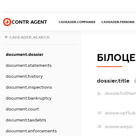
CONTR AGENT
CAHEADER.COMPANIES
CAHEADER.PERSONS
CAHEADER.SEARCH
document.dossier
БІЛОЦЕ
document.statements
document.history
dossier.title
document.inspections
dossier.fullNa
document.bankruptcy
document.court
dossier.opfSub
document.taxdebts
dossier.edrpo:
document.enforcements