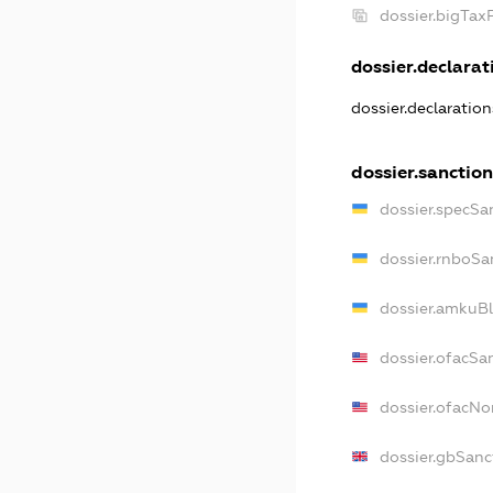
dossier.bigTa
dossier.declarati
dossier.declaratio
dossier.sanctio
dossier.specSa
dossier.rnboSa
dossier.amkuBl
dossier.ofacSa
dossier.ofacN
dossier.gbSanc