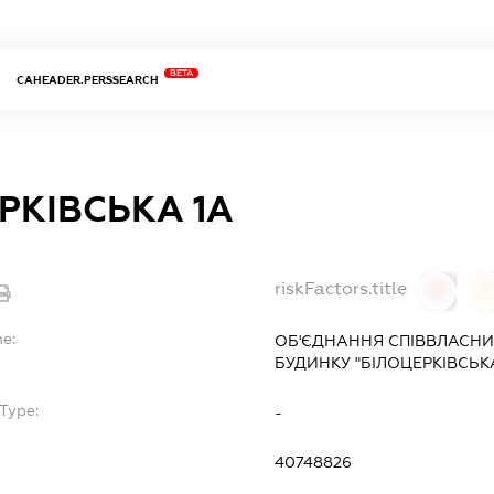
BETA
CAHEADER.PERSSEARCH
РКІВСЬКА 1А
riskFactors.title
0
0
me:
ОБ'ЄДНАННЯ СПІВВЛАСНИ
БУДИНКУ "БІЛОЦЕРКІВСЬКА
Type:
-
40748826