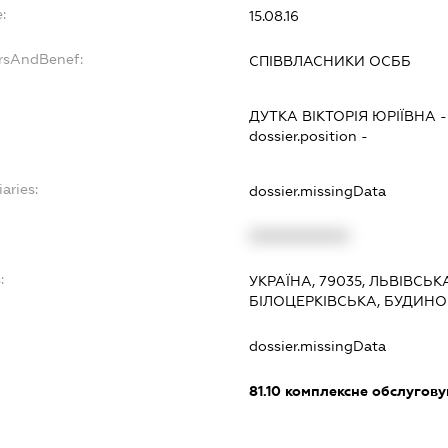
:
15.08.16
ersAndBenef:
СПІВВЛАСНИКИ ОСББ
ДУТКА ВІКТОРІЯ ЮРІЇВНА
dossier.position -
aries:
dossier.missingData
XXXXXXXXXX
:
УКРАЇНА, 79035, ЛЬВІВСЬК
БІЛОЦЕРКІВСЬКА, БУДИНОК
dossier.missingData
81.10
комплексне обслуговув