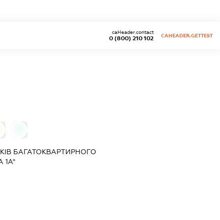
caHeader.contact
CAHEADER.GETTEST
0 (800) 210 102
0
КІВ БАГАТОКВАРТИРНОГО
 1А"