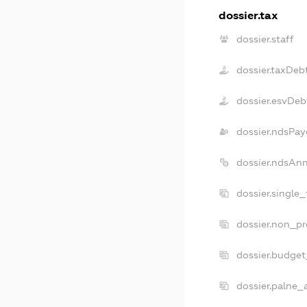
dossier.tax
dossier.staff
dossier.taxDeb
dossier.esvDeb
dossier.ndsPay
dossier.ndsAn
dossier.single
dossier.non_pr
dossier.budge
dossier.palne_