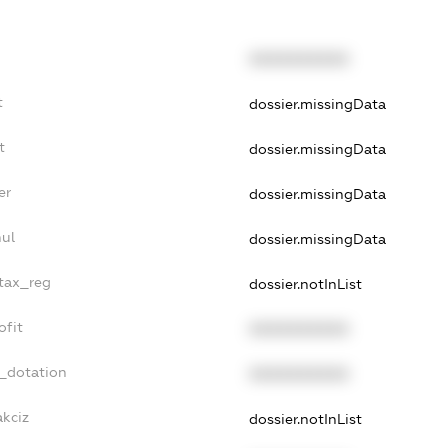
XXXXXXXXXX
t
dossier.missingData
t
dossier.missingData
er
dossier.missingData
nul
dossier.missingData
_tax_reg
dossier.notInList
ofit
XXXXXXXXXX
t_dotation
XXXXXXXXXX
akciz
dossier.notInList