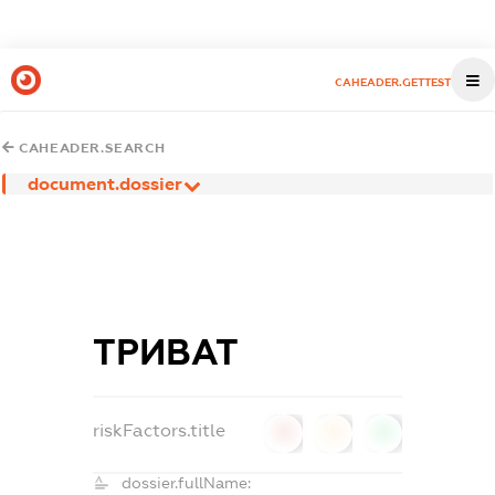
CAHEADER.GETTEST
CAHEADER.SEARCH
document.dossier
ТРИВАТ
riskFactors.title
0
0
0
dossier.fullName: