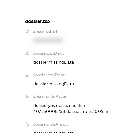
dossier.tax
dossier.staff
XXXXXXXXXX
dossier.taxDebt
dossier.missingData
dossier.esvDebt
dossier.missingData
dossier.ndsPayer
dossier.yes
dossier.ndsInn
407530008258
dossier.from 30.09.16
dossier.ndsAnnul
dossier.missingData