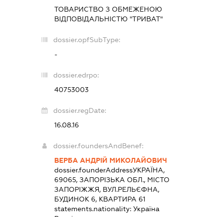
ТОВАРИСТВО З ОБМЕЖЕНОЮ
ВІДПОВІДАЛЬНІСТЮ "ТРИВАТ"
dossier.opfSubType:
-
dossier.edrpo:
40753003
dossier.regDate:
16.08.16
dossier.foundersAndBenef:
ВЕРБА АНДРІЙ МИКОЛАЙОВИЧ
dossier.founderAddress
УКРАЇНА,
69065, ЗАПОРІЗЬКА ОБЛ., МІСТО
ЗАПОРІЖЖЯ, ВУЛ.РЕЛЬЄФНА,
БУДИНОК 6, КВАРТИРА 61
statements.nationality:
Україна