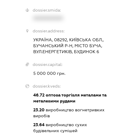
dossier.smida:
XXXXXXXXXX
dossier.address:
УКРАЇНА, 08292, КИЇВСЬКА ОБЛ.,
БУЧАНСЬКИЙ Р-Н, МІСТО БУЧА,
ВУЛ.ЕНЕРГЕТИКІВ, БУДИНОК 6
dossier.capital:
5 000 000 грн.
dossier.kveds:
46.72
оптова торгівля металами та
металевими рудами
23.20
виробництво вогнетривких
виробів
23.64
виробництво сухих
будівельних сумішей