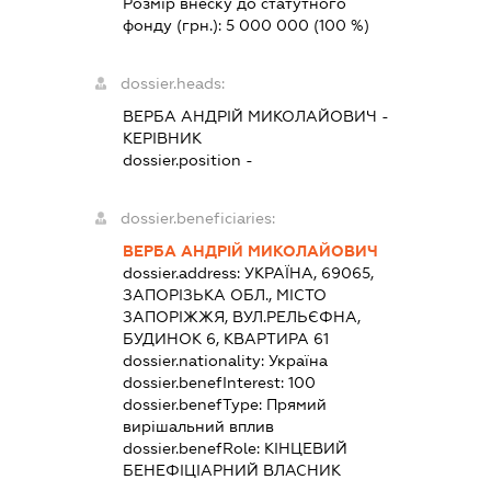
Розмір внеску до статутного
фонду (грн.):
5 000 000
(100 %)
dossier.heads:
ВЕРБА АНДРІЙ МИКОЛАЙОВИЧ
-
КЕРІВНИК
dossier.position -
dossier.beneficiaries:
ВЕРБА АНДРІЙ МИКОЛАЙОВИЧ
dossier.address:
УКРАЇНА, 69065,
ЗАПОРІЗЬКА ОБЛ., МІСТО
ЗАПОРІЖЖЯ, ВУЛ.РЕЛЬЄФНА,
БУДИНОК 6, КВАРТИРА 61
dossier.nationality:
Україна
dossier.benefInterest:
100
dossier.benefType:
Прямий
вирішальний вплив
dossier.benefRole:
КІНЦЕВИЙ
БЕНЕФІЦІАРНИЙ ВЛАСНИК