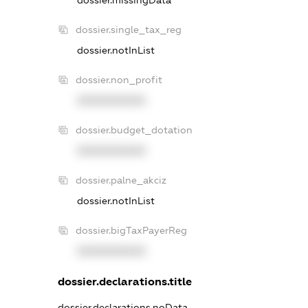
dossier.single_tax_reg
dossier.notInList
dossier.non_profit
XXXXXXXXXX
dossier.budget_dotation
XXXXXXXXXX
dossier.palne_akciz
dossier.notInList
dossier.bigTaxPayerReg
XXXXXXXXXX
dossier.declarations.title
dossier.declarations.noData