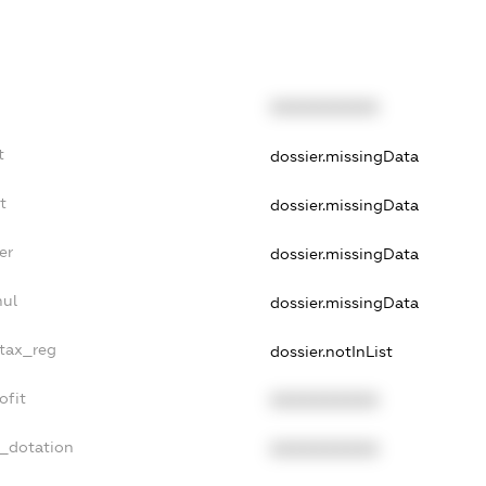
XXXXXXXXXX
t
dossier.missingData
t
dossier.missingData
er
dossier.missingData
nul
dossier.missingData
_tax_reg
dossier.notInList
ofit
XXXXXXXXXX
t_dotation
XXXXXXXXXX