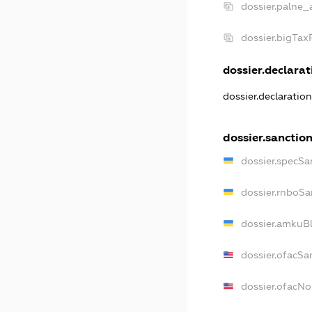
dossier.palne_
dossier.bigTa
dossier.declarati
dossier.declaratio
dossier.sanctio
dossier.specSa
dossier.rnboSa
dossier.amkuBl
dossier.ofacSa
dossier.ofacN