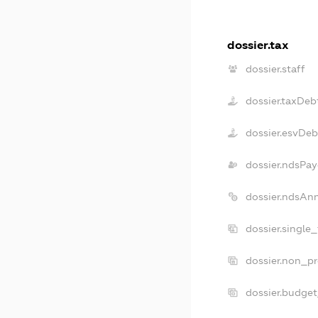
dossier.tax
dossier.staff
dossier.taxDeb
dossier.esvDeb
dossier.ndsPay
dossier.ndsAn
dossier.single
dossier.non_pr
dossier.budge