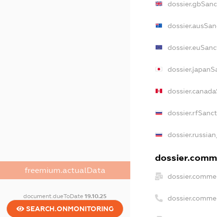
dossier.gbSanc
dossier.ausSan
dossier.euSanc
dossier.japanS
dossier.canada
dossier.rfSanc
dossier.russian
dossier.comme
freemium.actualData
dossier.commer
document.dueToDate
19.10.25
dossier.comme
SEARCH.ONMONITORING