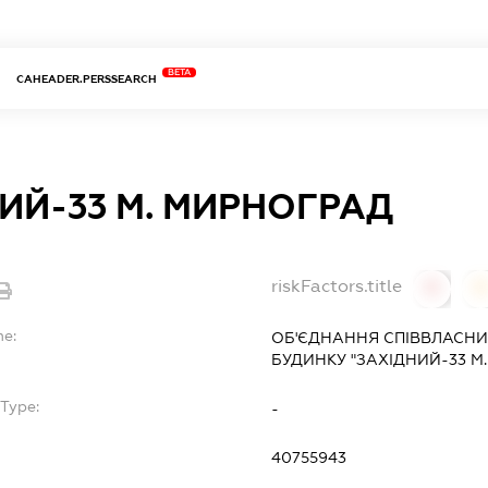
BETA
CAHEADER.PERSSEARCH
ИЙ-33 М. МИРНОГРАД
riskFactors.title
0
0
me:
ОБ'ЄДНАННЯ СПІВВЛАСНИ
БУДИНКУ "ЗАХІДНИЙ-33 М
Type:
-
40755943