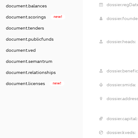
dossier.regDate
document.balances
document.scorings
new!
dossier.found
document.tenders
document.publicfunds
dossier.heads:
document.ved
document.semantrum
dossier.benefic
document.relationships
document.licenses
new!
dossier.smida:
dossier.address
dossier.capital:
dossier.kveds: