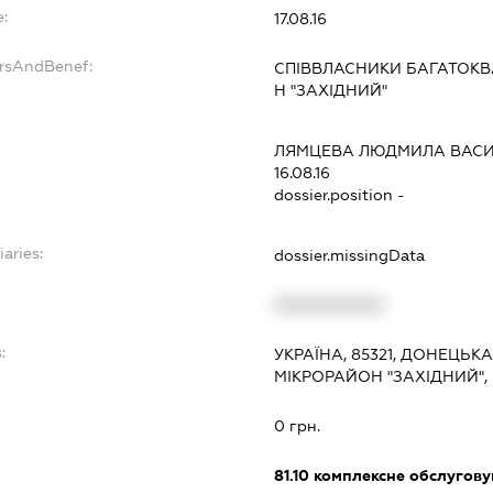
:
17.08.16
ersAndBenef:
СПІВВЛАСНИКИ БАГАТОКВ
Н "ЗАХІДНИЙ"
ЛЯМЦЕВА ЛЮДМИЛА ВАСИ
16.08.16
dossier.position -
iaries:
dossier.missingData
XXXXXXXXXX
:
УКРАЇНА, 85321, ДОНЕЦЬК
МІКРОРАЙОН "ЗАХІДНИЙ",
0 грн.
81.10
комплексне обслуговув