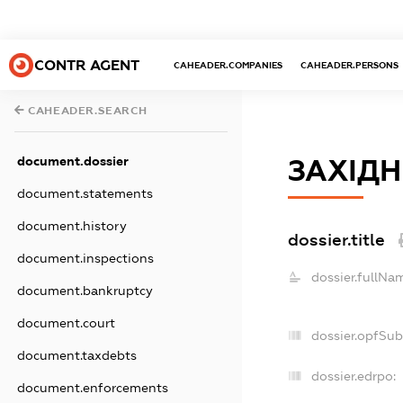
CONTR AGENT
CAHEADER.COMPANIES
CAHEADER.PERSONS
CAHEADER.SEARCH
document.dossier
ЗАХІДН
document.statements
document.history
dossier.title
document.inspections
dossier.fullNa
document.bankruptcy
document.court
dossier.opfSub
document.taxdebts
dossier.edrpo:
document.enforcements