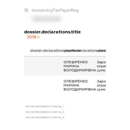
dossier.bigTaxPayerReg
XXXXXXXXXX
dossier.declarations.title
2018
dossier.declarations.pepName
dossier.declarations.personName
dossier.declaration
ОЛЕФІРЕНКО
Заробітна плата
МАРИНА
отримана за
ВОЛОДИМИРІВНА
сумісництвом
ОЛЕФІРЕНКО
Заробітна плата
МАРИНА
отримана за
ВОЛОДИМИРІВНА
сумісництвом
dossier.declarations.license_1
dossier.declarations.license_2
dossier.declarations.license_3