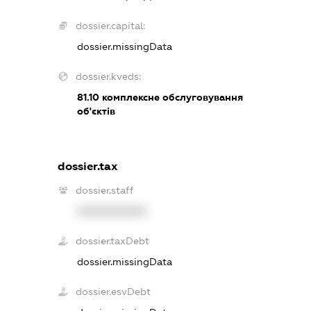
dossier.capital:
dossier.missingData
dossier.kveds:
81.10
комплексне обслуговування
об'єктів
dossier.tax
dossier.staff
XXXXXXXXXX
dossier.taxDebt
dossier.missingData
dossier.esvDebt