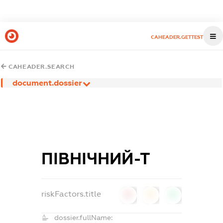
CAHEADER.GETTEST
CAHEADER.SEARCH
document.dossier
ПІВНІЧНИЙ-Т
riskFactors.title
0
0
0
dossier.fullName: