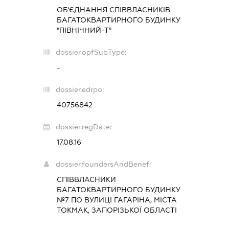
ОБ'ЄДНАННЯ СПІВВЛАСНИКІВ
БАГАТОКВАРТИРНОГО БУДИНКУ
"ПІВНІЧНИЙ-Т"
dossier.opfSubType:
-
dossier.edrpo:
40756842
dossier.regDate:
17.08.16
dossier.foundersAndBenef:
СПІВВЛАСНИКИ
БАГАТОКВАРТИРНОГО БУДИНКУ
№7 ПО ВУЛИЦІ ГАГАРІНА, МІСТА
ТОКМАК, ЗАПОРІЗЬКОЇ ОБЛАСТІ