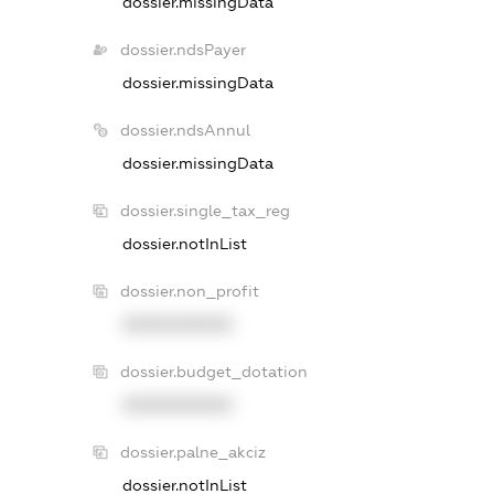
dossier.missingData
dossier.ndsPayer
dossier.missingData
dossier.ndsAnnul
dossier.missingData
dossier.single_tax_reg
dossier.notInList
dossier.non_profit
XXXXXXXXXX
dossier.budget_dotation
XXXXXXXXXX
dossier.palne_akciz
dossier.notInList