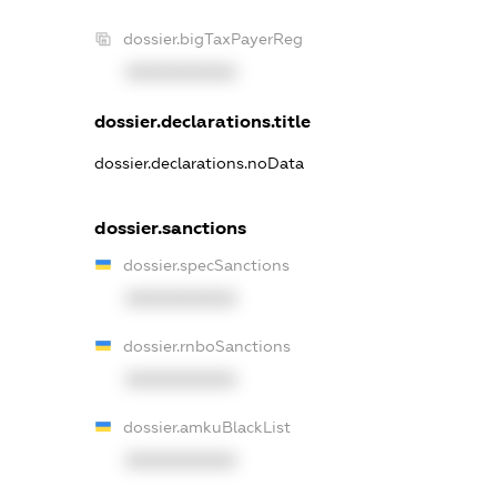
dossier.bigTaxPayerReg
XXXXXXXXXX
dossier.declarations.title
dossier.declarations.noData
dossier.sanctions
dossier.specSanctions
XXXXXXXXXX
dossier.rnboSanctions
XXXXXXXXXX
dossier.amkuBlackList
XXXXXXXXXX