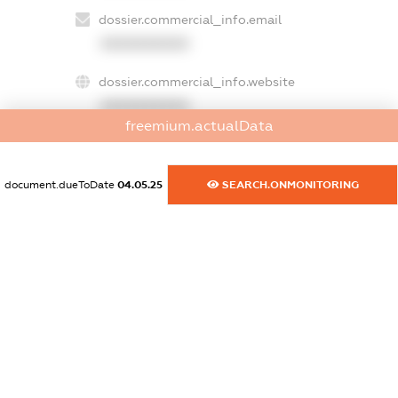
dossier.commercial_info.email
XXXXXXXXXX
dossier.commercial_info.website
XXXXXXXXXX
freemium.actualData
dossier.commercial_info.activity
XXXXXXXXXX
document.dueToDate
04.05.25
SEARCH.ONMONITORING
freemium.exampleText_1
freemium.exampleText_2
freemium.anonymousPerSearch2
FREEMIUM.DETAILS
FREEMIUM.REGISTER