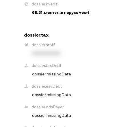
dossier.kveds:
68.31
агентства нерухомості
dossier.tax
dossier.staff
XXXXXXXXXX
dossier.taxDebt
dossier.missingData
dossier.esvDebt
dossier.missingData
dossier.ndsPayer
dossier.missingData