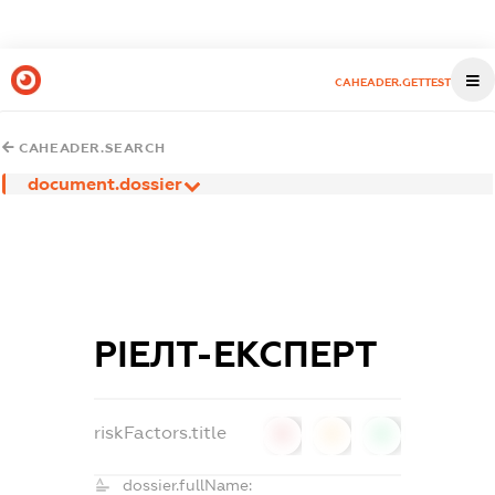
CAHEADER.GETTEST
CAHEADER.SEARCH
document.dossier
РІЕЛТ-ЕКСПЕРТ
riskFactors.title
0
0
0
dossier.fullName: