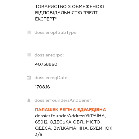
ТОВАРИСТВО З ОБМЕЖЕНОЮ
ВІДПОВІДАЛЬНІСТЮ "РІЕЛТ-
ЕКСПЕРТ"
dossier.opfSubType:
-
dossier.edrpo:
40758860
dossier.regDate:
17.08.16
dossier.foundersAndBenef:
ПАЛАШЕК РЕГІНА ЕДУАРДІВНА
dossier.founderAddress
УКРАЇНА,
65012, ОДЕСЬКА ОБЛ., МІСТО
ОДЕСА, ВУЛ.КАМАНІНА, БУДИНОК
3/9