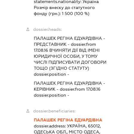
statements.nationality:
Україна
Розмір внеску до статутного
фонду (грн.):
1 500
(100 %)
dossier.heads:
ПАЛАШЕК РЕГІНА ЕДУАРДІВНА
-
ПРЕДСТАВНИК
- dossier.from
17.08.16
ВЧИНЯТИ ДІЇ ВІД ІМЕНІ
ЮРИДИЧНОЇ ОСОБИ, У ТОМУ
ЧИСЛІ ПІДПИСУВАТИ ДОГОВОРИ
ТОЩО (ЗГІДНО СТАТУТУ)
dossier.position -
ПАЛАШЕК РЕГІНА ЕДУАРДІВНА
-
КЕРІВНИК
- dossier.from 17.08.16
dossier.position -
dossier.beneficiaries:
ПАЛАШЕК РЕГІНА ЕДУАРДІВНА
dossier.address:
УКРАЇНА, 65012,
ОДЕСЬКА ОБЛ., МІСТО ОДЕСА,