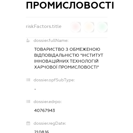
ПРОМИСЛОВОСТІ
riskFactors.title
0
0
0
dossier.fullName:
ТОВАРИСТВО З ОБМЕЖЕНОЮ
ВІДПОВІДАЛЬНІСТЮ "ІНСТИТУТ
ІННОВАЦІЙНИХ ТЕХНОЛОГІЙ
ХАРЧОВОЇ ПРОМИСЛОВОСТІ"
dossier.opfSubType:
-
dossier.edrpo:
40767943
dossier.regDate:
21.08.16