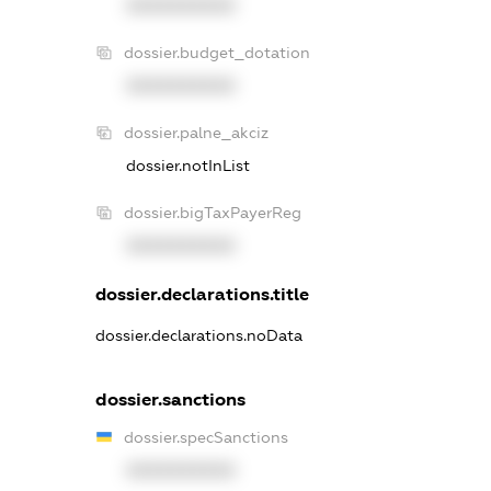
XXXXXXXXXX
dossier.budget_dotation
XXXXXXXXXX
dossier.palne_akciz
dossier.notInList
dossier.bigTaxPayerReg
XXXXXXXXXX
dossier.declarations.title
dossier.declarations.noData
dossier.sanctions
dossier.specSanctions
XXXXXXXXXX