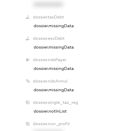
XXXXXXXXXX
dossier.taxDebt
dossier.missingData
dossier.esvDebt
dossier.missingData
dossier.ndsPayer
dossier.missingData
dossier.ndsAnnul
dossier.missingData
dossier.single_tax_reg
dossier.notInList
dossier.non_profit