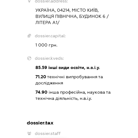
dossier.address:
УКРАЇНА, 04214, МІСТО КИЇВ,
ВУЛИЦЯ ПІВНІЧНА, БУДИНОК 6 /
ЛІТЕРА А1/
dossier.capital:
1 000 грн.
dossier.kveds:
85.59
інші види освіти, н.в.і.у.
71.20
технічні випробування та
дослідження
74.90
інша професійна, наукова та
технічна діяльність, н.в.і.у.
dossier.tax
dossier.staff