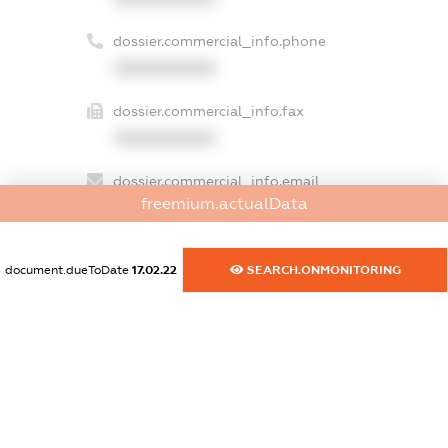
dossier.commercial_info.phone
XXXXXXXXXX
dossier.commercial_info.fax
XXXXXXXXXX
dossier.commercial_info.email
freemium.actualData
XXXXXXXXXX
dossier.commercial_info.website
document.dueToDate
17.02.22
SEARCH.ONMONITORING
XXXXXXXXXX
dossier.commercial_info.activity
XXXXXXXXXX
freemium.exampleText_1