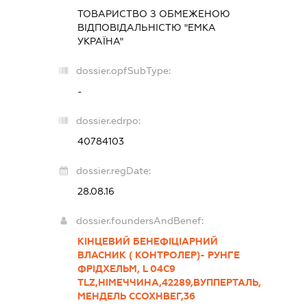
ТОВАРИСТВО З ОБМЕЖЕНОЮ
ВІДПОВІДАЛЬНІСТЮ "ЕМКА
УКРАЇНА"
dossier.opfSubType:
-
dossier.edrpo:
40784103
dossier.regDate:
28.08.16
dossier.foundersAndBenef:
КІНЦЕВИЙ БЕНЕФІЦІАРНИЙ
ВЛАСНИК ( КОНТРОЛЕР)- РУНГЕ
ФРІДХЕЛЬМ, L 04С9
TLZ,НІМЕЧЧИНА,42289,ВУППЕРТАЛЬ,
МЕНДЕЛЬ ССОХНВЕГ,36