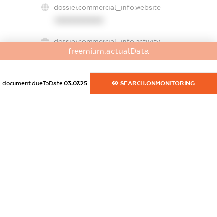
dossier.commercial_info.website
XXXXXXXXXX
dossier.commercial_info.activity
freemium.actualData
XXXXXXXXXX
document.dueToDate
03.07.25
SEARCH.ONMONITORING
freemium.exampleText_1
freemium.exampleText_2
freemium.anonymousPerSearch2
FREEMIUM.DETAILS
FREEMIUM.REGISTER