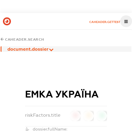
CAHEADER.GETTEST
CAHEADER.SEARCH
document.dossier
ЕМКА УКРАЇНА
riskFactors.title
0
0
0
dossier.fullName: