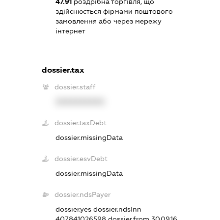
47.91
роздрібна торгівля, що
здійснюється фірмами поштового
замовлення або через мережу
інтернет
dossier.tax
dossier.staff
XXXXXXXXXX
dossier.taxDebt
dossier.missingData
dossier.esvDebt
dossier.missingData
dossier.ndsPayer
dossier.yes
dossier.ndsInn
407841026598
dossier.from 30.09.16