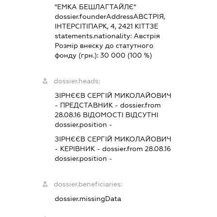
"ЕМКА БЕШЛАГТАЙЛЄ"
dossier.founderAddress
АВСТРІЯ,
ІНТЕРСІТІПАРК, 4, 2421 КІТТЗЕ
statements.nationality:
Австрія
Розмір внеску до статутного
фонду (грн.):
30 000
(100 %)
dossier.heads:
ЗІРНЄЄВ СЕРГІЙ МИКОЛАЙОВИЧ
-
ПРЕДСТАВНИК
- dossier.from
28.08.16
ВІДОМОСТІ ВІДСУТНІ
dossier.position -
ЗІРНЄЄВ СЕРГІЙ МИКОЛАЙОВИЧ
-
КЕРІВНИК
- dossier.from 28.08.16
dossier.position -
dossier.beneficiaries:
dossier.missingData