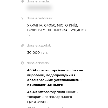
dossier.smida:
XXXXXXXXXX
dossier.address:
УКРАЇНА, 04050, МІСТО КИЇВ,
ВУЛИЦЯ МЕЛЬНИКОВА, БУДИНОК
12
dossier.capital:
30 000 грн.
dossier.kveds:
46.74
оптова торгівля залізними
виробами, водопровідним і
опалювальним устаткованням і
приладдям до нього
46.49
оптова торгівля іншими
товарами господарського
призначення