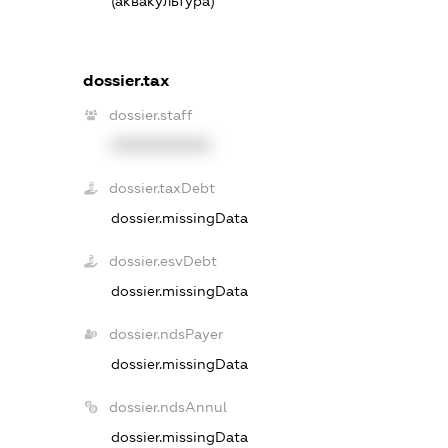
(аквакультура)
dossier.tax
dossier.staff
XXXXXXXXXX
dossier.taxDebt
dossier.missingData
dossier.esvDebt
dossier.missingData
dossier.ndsPayer
dossier.missingData
dossier.ndsAnnul
dossier.missingData