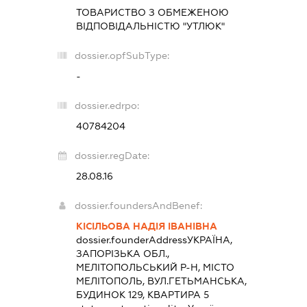
ТОВАРИСТВО З ОБМЕЖЕНОЮ
ВІДПОВІДАЛЬНІСТЮ "УТЛЮК"
dossier.opfSubType:
-
dossier.edrpo:
40784204
dossier.regDate:
28.08.16
dossier.foundersAndBenef:
КІСІЛЬОВА НАДІЯ ІВАНІВНА
dossier.founderAddress
УКРАЇНА,
ЗАПОРІЗЬКА ОБЛ.,
МЕЛІТОПОЛЬСЬКИЙ Р-Н, МІСТО
МЕЛІТОПОЛЬ, ВУЛ.ГЕТЬМАНСЬКА,
БУДИНОК 129, КВАРТИРА 5