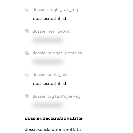
dossier.single_tax_reg
dossier.notInList
dossier.non_profit
XXXXXXXXXX
dossier.budget_dotation
XXXXXXXXXX
dossier.palne_akciz
dossier.notInList
dossier.bigTaxPayerReg
XXXXXXXXXX
dossier.declarations.title
dossier.declarations.noData