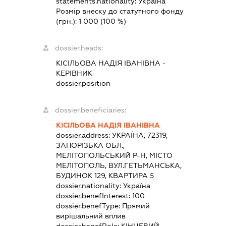
statements.nationality:
Україна
Розмір внеску до статутного фонду
(грн.):
1 000
(100 %)
dossier.heads:
КІСІЛЬОВА НАДІЯ ІВАНІВНА
-
КЕРІВНИК
dossier.position -
dossier.beneficiaries:
КІСІЛЬОВА НАДІЯ ІВАНІВНА
dossier.address:
УКРАЇНА, 72319,
ЗАПОРІЗЬКА ОБЛ.,
МЕЛІТОПОЛЬСЬКИЙ Р-Н, МІСТО
МЕЛІТОПОЛЬ, ВУЛ.ГЕТЬМАНСЬКА,
БУДИНОК 129, КВАРТИРА 5
dossier.nationality:
Україна
dossier.benefInterest:
100
dossier.benefType:
Прямий
вирішальний вплив