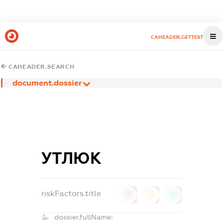
CAHEADER.GETTEST
CAHEADER.SEARCH
document.dossier
УТЛЮК
riskFactors.title
0
0
0
dossier.fullName: