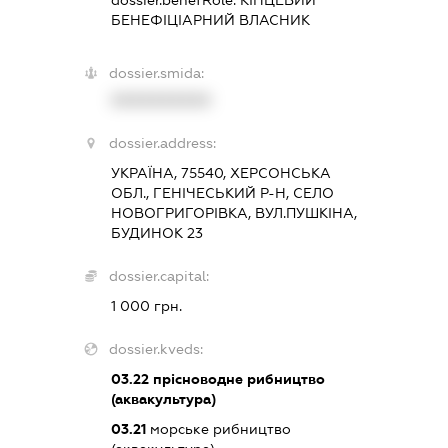
dossier.benefRole:
КІНЦЕВИЙ
БЕНЕФІЦІАРНИЙ ВЛАСНИК
dossier.smida:
XXXXXXXXXX
dossier.address:
УКРАЇНА, 75540, ХЕРСОНСЬКА
ОБЛ., ГЕНІЧЕСЬКИЙ Р-Н, СЕЛО
НОВОГРИГОРІВКА, ВУЛ.ПУШКІНА,
БУДИНОК 23
dossier.capital:
1 000 грн.
dossier.kveds:
03.22
прісноводне рибництво
(аквакультура)
03.21
морське рибництво