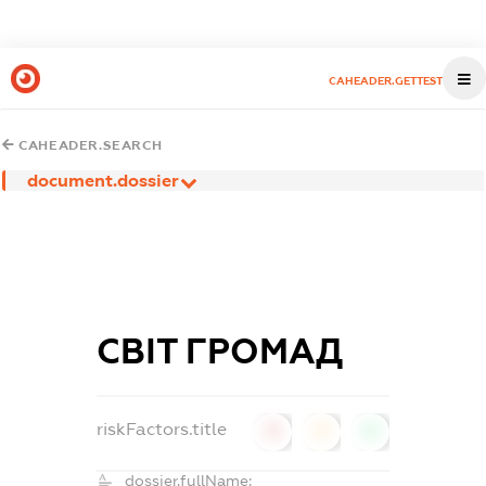
CAHEADER.GETTEST
CAHEADER.SEARCH
document.dossier
СВІТ ГРОМАД
riskFactors.title
0
0
0
dossier.fullName: