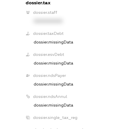
dossier.tax
dossier.staff
XXXXXXXXXX
dossier.taxDebt
dossier.missingData
dossier.esvDebt
dossier.missingData
dossier.ndsPayer
dossier.missingData
dossier.ndsAnnul
dossier.missingData
dossier.single_tax_reg