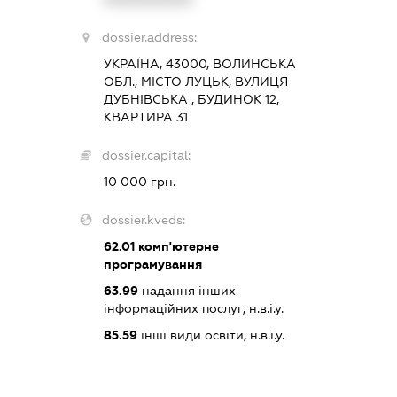
dossier.address:
УКРАЇНА, 43000, ВОЛИНСЬКА
ОБЛ., МІСТО ЛУЦЬК, ВУЛИЦЯ
ДУБНІВСЬКА , БУДИНОК 12,
КВАРТИРА 31
dossier.capital:
10 000 грн.
dossier.kveds:
62.01
комп'ютерне
програмування
63.99
надання інших
інформаційних послуг, н.в.і.у.
85.59
інші види освіти, н.в.і.у.