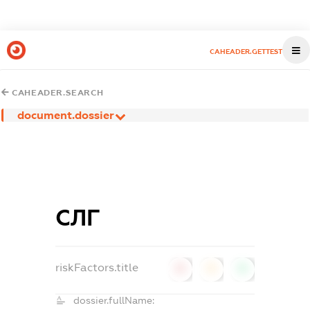
CAHEADER.GETTEST
CAHEADER.SEARCH
document.dossier
СЛГ
riskFactors.title
0
0
0
dossier.fullName: