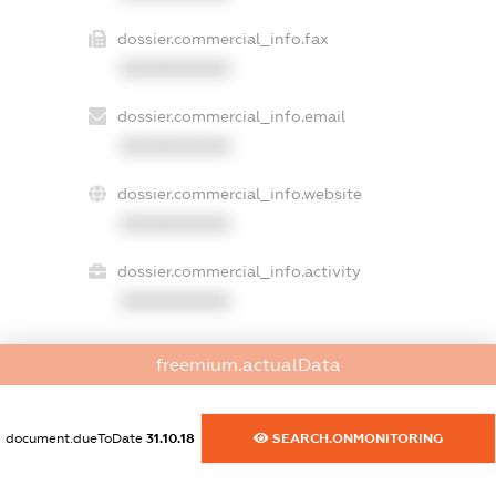
dossier.commercial_info.fax
XXXXXXXXXX
dossier.commercial_info.email
XXXXXXXXXX
dossier.commercial_info.website
XXXXXXXXXX
dossier.commercial_info.activity
XXXXXXXXXX
freemium.actualData
freemium.exampleText_1
freemium.exampleText_2
freemium.anonymousPerSearch2
document.dueToDate
31.10.18
SEARCH.ONMONITORING
FREEMIUM.DETAILS