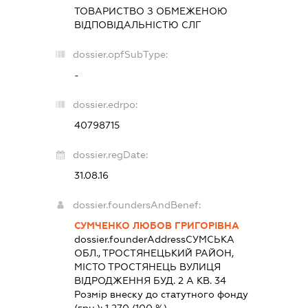
ТОВАРИСТВО З ОБМЕЖЕНОЮ
ВІДПОВІДАЛЬНІСТЮ
СЛГ
dossier.opfSubType:
-
dossier.edrpo:
40798715
dossier.regDate:
31.08.16
dossier.foundersAndBenef:
СУМЧЕНКО ЛЮБОВ ГРИГОРІВНА
dossier.founderAddress
СУМСЬКА
ОБЛ., ТРОСТЯНЕЦЬКИЙ РАЙОН,
МІСТО ТРОСТЯНЕЦЬ ВУЛИЦЯ
ВІДРОДЖЕННЯ БУД. 2 А КВ. 34
Розмір внеску до статутного фонду
(грн.):
1 270
(100 %)