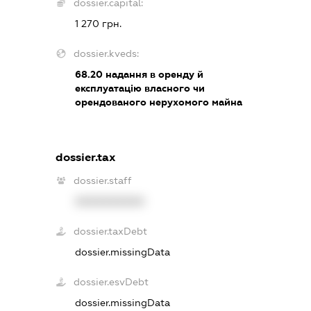
dossier.capital:
1 270 грн.
dossier.kveds:
68.20
надання в оренду й
експлуатацію власного чи
орендованого нерухомого майна
dossier.tax
dossier.staff
XXXXXXXXXX
dossier.taxDebt
dossier.missingData
dossier.esvDebt
dossier.missingData