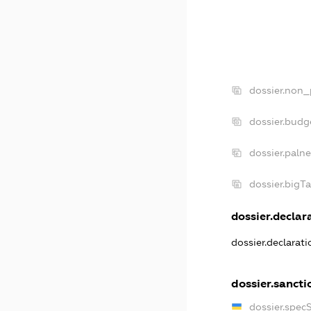
dossier.non_
dossier.budg
dossier.paln
dossier.bigT
dossier.declara
dossier.declarat
dossier.sancti
dossier.spec