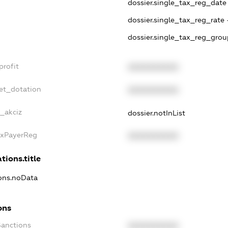
dossier.single_tax_reg_date -
dossier.single_tax_reg_rate 
dossier.single_tax_reg_grou
profit
XXXXXXXXXX
et_dotation
XXXXXXXXXX
e_akciz
dossier.notInList
axPayerReg
XXXXXXXXXX
tions.title
ions.noData
ons
Sanctions
XXXXXXXXXX