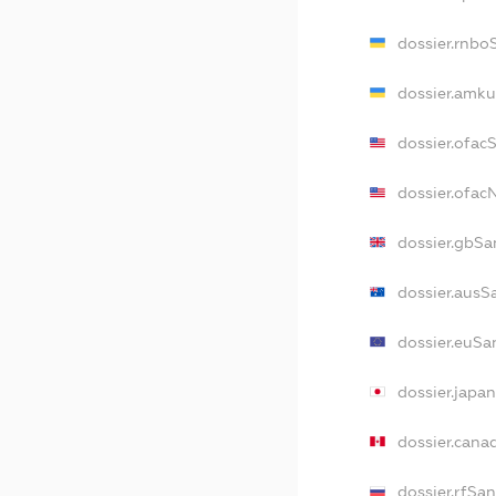
dossier.rnbo
dossier.amku
dossier.ofac
dossier.ofa
dossier.gbSa
dossier.ausS
dossier.euSa
dossier.japa
dossier.cana
dossier.rfSa