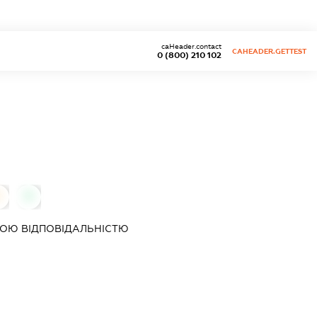
caHeader.contact
CAHEADER.GETTEST
0 (800) 210 102
0
0
ОЮ ВІДПОВІДАЛЬНІСТЮ