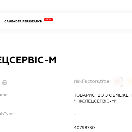
BETA
CAHEADER.PERSSEARCH
ЕЦСЕРВІС-М
riskFactors.title
0
Name:
ТОВАРИСТВО З ОБМЕЖЕН
"НІКСПЕЦСЕРВІС-М"
ubType:
-
:
40798730