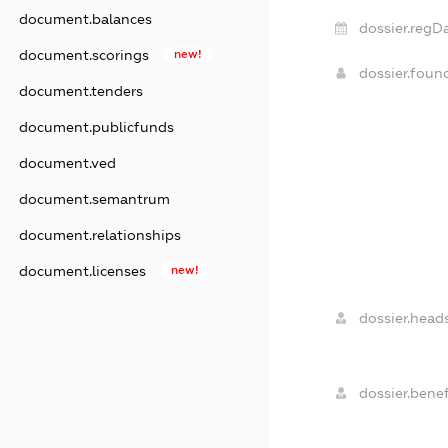
document.balances
dossier.regDa
document.scorings
new!
dossier.fou
document.tenders
document.publicfunds
document.ved
document.semantrum
document.relationships
document.licenses
new!
dossier.heads
dossier.benef