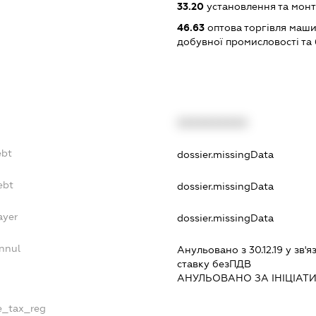
33.20
установлення та монт
46.63
оптова торгівля маши
добувної промисловості та
XXXXXXXXXX
ebt
dossier.missingData
ebt
dossier.missingData
ayer
dossier.missingData
nnul
Анульовано з 30.12.19 у зв'я
ставку безПДВ
АНУЛЬОВАНО ЗА IНIЦIАТ
le_tax_reg