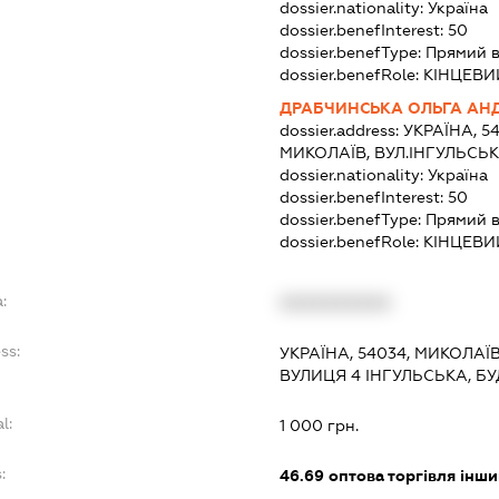
dossier.nationality:
Україна
dossier.benefInterest:
50
dossier.benefType:
Прямий в
dossier.benefRole:
КІНЦЕВИ
ДРАБЧИНСЬКА ОЛЬГА АНД
dossier.address:
УКРАЇНА, 5
МИКОЛАЇВ, ВУЛ.ІНГУЛЬСЬК
dossier.nationality:
Україна
dossier.benefInterest:
50
dossier.benefType:
Прямий в
dossier.benefRole:
КІНЦЕВИ
:
XXXXXXXXXX
ss:
УКРАЇНА, 54034, МИКОЛАЇ
ВУЛИЦЯ 4 ІНГУЛЬСЬКА, БУ
l:
1 000 грн.
:
46.69
оптова торгівля інш