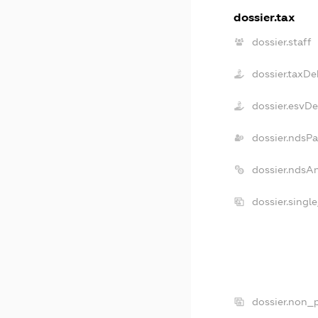
dossier.tax
dossier.staff
dossier.taxDe
dossier.esvD
dossier.ndsPa
dossier.ndsA
dossier.singl
dossier.non_p