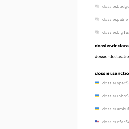
dossier.budg
dossier.palne
dossier.bigT
dossier.declara
dossier.declarat
dossier.sancti
dossier.spec
dossier.rnbo
dossier.amku
dossier.ofacS