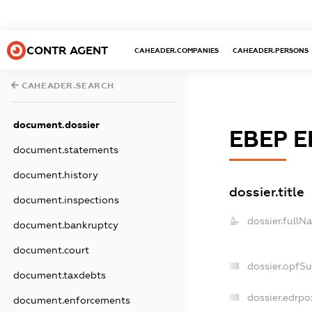
CONTR AGENT
CAHEADER.COMPANIES
CAHEADER.PERSONS
CAHEADER.SEARCH
document.dossier
ЕВЕР Е
document.statements
document.history
dossier.title
document.inspections
dossier.fullN
document.bankruptcy
document.court
dossier.opfS
document.taxdebts
dossier.edrpo
document.enforcements