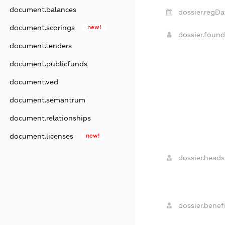
document.balances
dossier.regDa
document.scorings
new!
dossier.foun
document.tenders
document.publicfunds
document.ved
document.semantrum
document.relationships
document.licenses
new!
dossier.heads
dossier.benefi