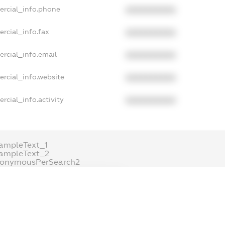
ercial_info.phone
XXXXXXXXXX
rcial_info.fax
XXXXXXXXXX
rcial_info.email
XXXXXXXXXX
rcial_info.website
XXXXXXXXXX
rcial_info.activity
XXXXXXXXXX
ampleText_1
ampleText_2
nonymousPerSearch2
DETAILS
FREEMIUM.REGISTER