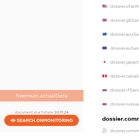
dossier.ofac
dossier.gbSa
dossier.ausS
dossier.euSa
dossier.japan
dossier.cana
dossier.rfSan
freemium.actualData
dossier.russi
document.dueToDate
20.11.24
dossier.comm
SEARCH.ONMONITORING
dossier.comm