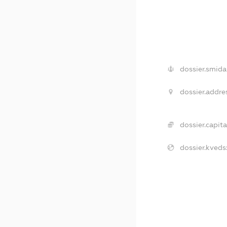
dossier.smida
dossier.addre
dossier.capita
dossier.kveds