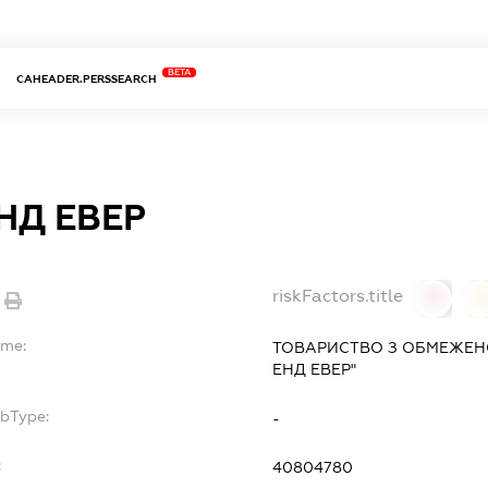
BETA
CAHEADER.PERSSEARCH
НД ЕВЕР
riskFactors.title
0
ame:
ТОВАРИСТВО З ОБМЕЖЕН
ЕНД ЕВЕР"
ubType:
-
:
40804780