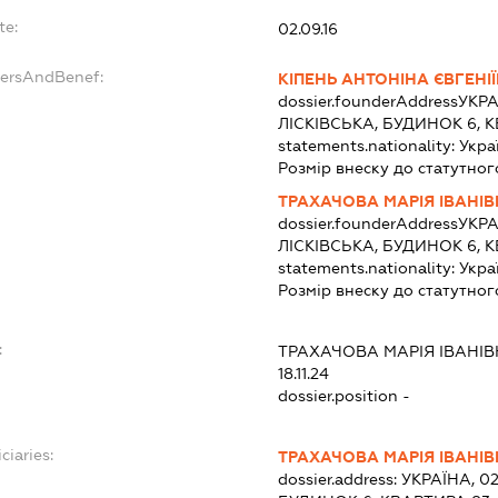
te:
02.09.16
dersAndBenef:
КІПЕНЬ АНТОНІНА ЄВГЕНІ
dossier.founderAddress
УКРА
ЛІСКІВСЬКА, БУДИНОК 6, 
statements.nationality:
Укра
Розмір внеску до статутног
ТРАХАЧОВА МАРІЯ ІВАНІ
dossier.founderAddress
УКРА
ЛІСКІВСЬКА, БУДИНОК 6, 
statements.nationality:
Укра
Розмір внеску до статутног
:
ТРАХАЧОВА МАРІЯ ІВАНІ
18.11.24
dossier.position -
ciaries:
ТРАХАЧОВА МАРІЯ ІВАНІ
dossier.address:
УКРАЇНА, 02