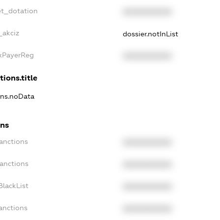
et_dotation
XXXXXXXXXX
_akciz
dossier.notInList
axPayerReg
XXXXXXXXXX
tions.title
ions.noData
ons
Sanctions
XXXXXXXXXX
Sanctions
XXXXXXXXXX
BlackList
XXXXXXXXXX
anctions
XXXXXXXXXX