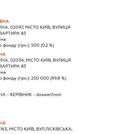
ЇВНА
ЇНА, 02097, МІСТО КИЇВ, ВУЛИЦЯ
КВАРТИРА 83
їна
о фонду (грн.):
500
(0.2 %)
ВНА
ЇНА, 02034, МІСТО КИЇВ, ВУЛИЦЯ
КВАРТИРА 83
їна
о фонду (грн.):
250 000
(99.8 %)
ВНА
-
КЕРІВНИК
- dossier.from
ВНА
163, МІСТО КИЇВ, ВУЛ.ЛІСКІВСЬКА,