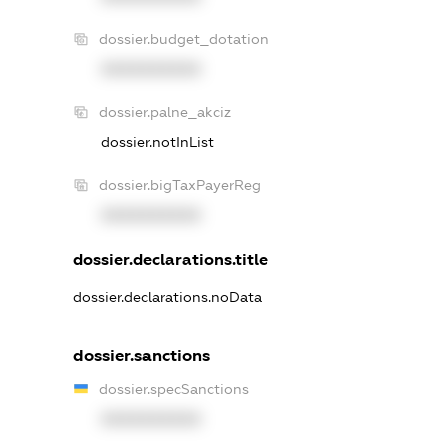
dossier.budget_dotation
XXXXXXXXXX
dossier.palne_akciz
dossier.notInList
dossier.bigTaxPayerReg
XXXXXXXXXX
dossier.declarations.title
dossier.declarations.noData
dossier.sanctions
dossier.specSanctions
XXXXXXXXXX