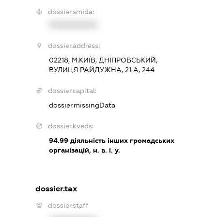
dossier.smida:
XXXXXXXXXX
dossier.address:
02218, М.КИЇВ, ДНІПРОВСЬКИЙ,
ВУЛИЦЯ РАЙДУЖНА, 21 А, 244
dossier.capital:
dossier.missingData
dossier.kveds:
94.99
діяльність інших громадських
організацій, н. в. і. у.
dossier.tax
dossier.staff