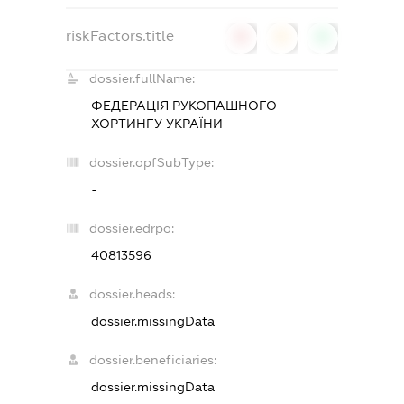
riskFactors.title
0
0
0
dossier.fullName:
ФЕДЕРАЦІЯ РУКОПАШНОГО
ХОРТИНГУ УКРАЇНИ
dossier.opfSubType:
-
dossier.edrpo:
40813596
dossier.heads:
dossier.missingData
dossier.beneficiaries:
dossier.missingData