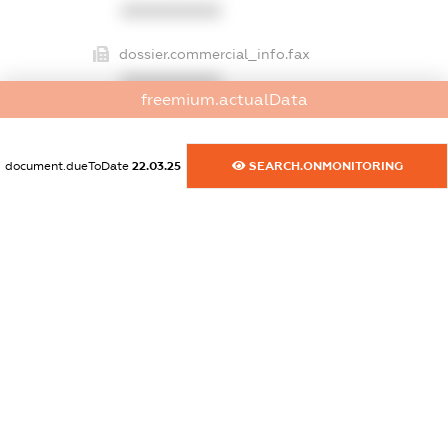
XXXXXXXXXX
dossier.commercial_info.fax
XXXXXXXXXX
freemium.actualData
dossier.commercial_info.email
XXXXXXXXXX
document.dueToDate
22.03.25
SEARCH.ONMONITORING
dossier.commercial_info.website
XXXXXXXXXX
dossier.commercial_info.activity
XXXXXXXXXX
freemium.exampleText_1
freemium.exampleText_2
freemium.anonymousPerSearch2
FREEMIUM.DETAILS