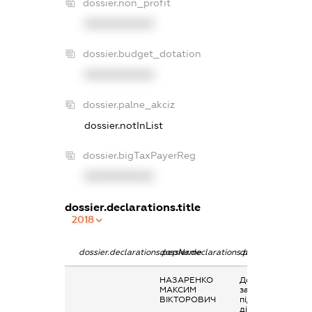
dossier.non_profit
XXXXXXXXXX
dossier.budget_dotation
XXXXXXXXXX
dossier.palne_akciz
dossier.notInList
dossier.bigTaxPayerReg
XXXXXXXXXX
dossier.declarations.title
2018
dossier.declarations.pepName
dossier.declarations.personName
dossier.declarati
НАЗАРЕНКО
Дохід від
МАКСИМ
зайняття
ВІКТОРОВИЧ
підприємницько
діяльністю