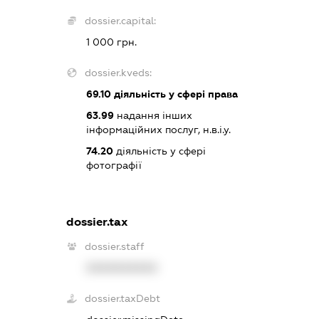
dossier.capital:
1 000 грн.
dossier.kveds:
69.10
діяльність у сфері права
63.99
надання інших
інформаційних послуг, н.в.і.у.
74.20
діяльність у сфері
фотографії
dossier.tax
dossier.staff
XXXXXXXXXX
dossier.taxDebt