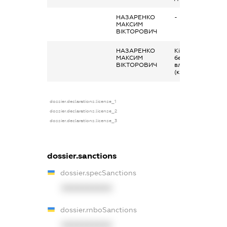
НАЗАРЕНКО
-
МАКСИМ
ВІКТОРОВИЧ
НАЗАРЕНКО
Кінцевий
МАКСИМ
бенефіціарний
ВІКТОРОВИЧ
власник
(контролер)
dossier.declarations.license_1
dossier.declarations.license_2
dossier.declarations.license_3
dossier.sanctions
dossier.specSanctions
XXXXXXXXXX
dossier.rnboSanctions
XXXXXXXXXX