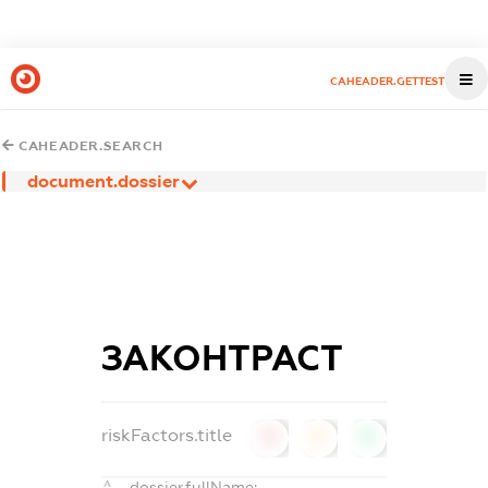
CAHEADER.GETTEST
CAHEADER.SEARCH
document.dossier
ЗАКОНТРАСТ
riskFactors.title
0
0
0
dossier.fullName: