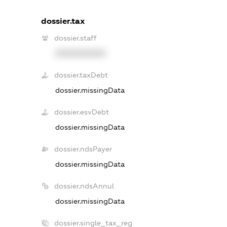
dossier.tax
dossier.staff
XXXXXXXXXX
dossier.taxDebt
dossier.missingData
dossier.esvDebt
dossier.missingData
dossier.ndsPayer
dossier.missingData
dossier.ndsAnnul
dossier.missingData
dossier.single_tax_reg