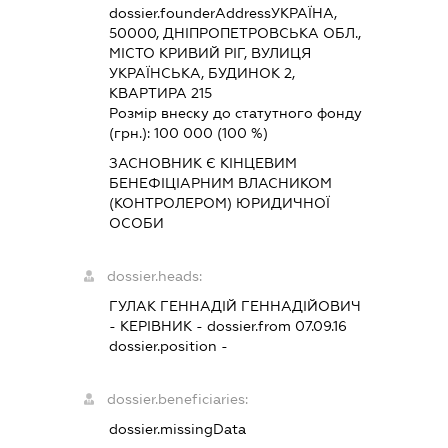
dossier.founderAddress
УКРАЇНА,
50000, ДНІПРОПЕТРОВСЬКА ОБЛ.,
МІСТО КРИВИЙ РІГ, ВУЛИЦЯ
УКРАЇНСЬКА, БУДИНОК 2,
КВАРТИРА 215
Розмір внеску до статутного фонду
(грн.):
100 000
(100 %)
ЗАСНОВНИК Є КІНЦЕВИМ
БЕНЕФІЦІАРНИМ ВЛАСНИКОМ
(КОНТРОЛЕРОМ) ЮРИДИЧНОЇ
ОСОБИ
dossier.heads:
ГУЛАК ГЕННАДІЙ ГЕННАДІЙОВИЧ
-
КЕРІВНИК
- dossier.from 07.09.16
dossier.position -
dossier.beneficiaries:
dossier.missingData