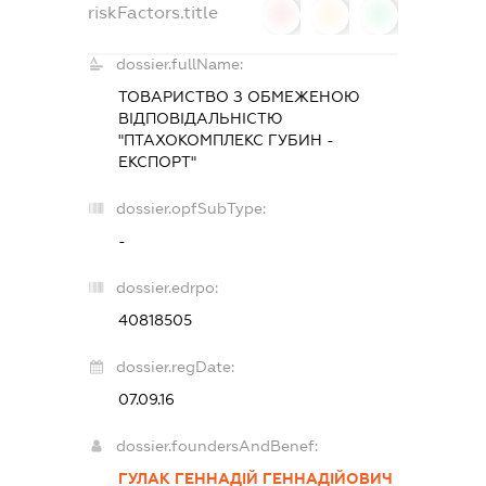
riskFactors.title
0
0
0
dossier.fullName:
ТОВАРИСТВО З ОБМЕЖЕНОЮ
ВІДПОВІДАЛЬНІСТЮ
"ПТАХОКОМПЛЕКС ГУБИН -
ЕКСПОРТ"
dossier.opfSubType:
-
dossier.edrpo:
40818505
dossier.regDate:
07.09.16
dossier.foundersAndBenef:
ГУЛАК ГЕННАДІЙ ГЕННАДІЙОВИЧ