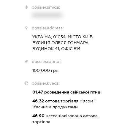
dossier.smida:
XXXXXXXXXX
dossier.address:
УКРАЇНА, 01034, МІСТО КИЇВ,
ВУЛИЦЯ ОЛЕСЯ ГОНЧАРА,
БУДИНОК 41, ОФІС 514
dossier.capital:
100 000 грн.
dossier.kveds:
01.47
розведення свійської птиці
46.32
оптова торгівля м'ясом і
м'ясними продуктами
46.90
неспеціалізована оптова
торгівля