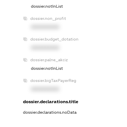
dossier.notInList
dossier.non_profit
XXXXXXXXXX
dossier.budget_dotation
XXXXXXXXXX
dossier.palne_akciz
dossier.notInList
dossier.bigTaxPayerReg
XXXXXXXXXX
dossier.declarations.title
dossier.declarations.noData