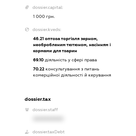
dossier.capital:
1 000 грн.
dossier.kveds:
46.21
оптова торгівля зерном,
необробленим тютюном, насінням і
кормами для тварин
69.10
діяльність у сфері права
70.22
консультування з питань
комерційної діяльності й керування
dossier.tax
dossier.staff
XXXXXXXXXX
dossier.taxDebt