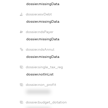
dossier.missingData
dossier.esvDebt
dossier.missingData
dossier.ndsPayer
dossier.missingData
dossier.ndsAnnul
dossier.missingData
dossier.single_tax_reg
dossier.notInList
dossier.non_profit
XXXXXXXXXX
dossier.budget_dotation