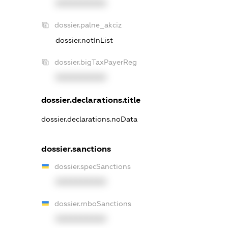
XXXXXXXXXX
dossier.palne_akciz
dossier.notInList
dossier.bigTaxPayerReg
XXXXXXXXXX
dossier.declarations.title
dossier.declarations.noData
dossier.sanctions
dossier.specSanctions
XXXXXXXXXX
dossier.rnboSanctions
XXXXXXXXXX