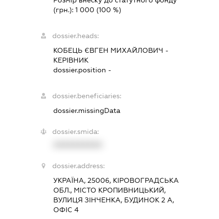
Розмір внеску до статутного фонду
(грн.):
1 000
(100 %)
dossier.heads:
КОБЕЦЬ ЄВГЕН МИХАЙЛОВИЧ
-
КЕРІВНИК
dossier.position -
dossier.beneficiaries:
dossier.missingData
dossier.smida:
XXXXXXXXXX
dossier.address:
УКРАЇНА, 25006, КІРОВОГРАДСЬКА
ОБЛ., МІСТО КРОПИВНИЦЬКИЙ,
ВУЛИЦЯ ЗІНЧЕНКА, БУДИНОК 2 А,
ОФІС 4