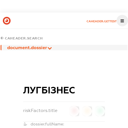
CAHEADER.GETTEST
CAHEADER.SEARCH
document.dossier
ЛУГБІЗНЕС
riskFactors.title
0
0
0
dossier.fullName: