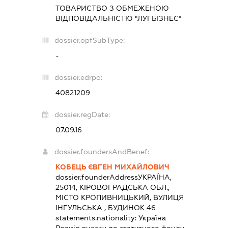
ТОВАРИСТВО З ОБМЕЖЕНОЮ
ВІДПОВІДАЛЬНІСТЮ "ЛУГБІЗНЕС"
dossier.opfSubType:
-
dossier.edrpo:
40821209
dossier.regDate:
07.09.16
dossier.foundersAndBenef:
КОБЕЦЬ ЄВГЕН МИХАЙЛОВИЧ
dossier.founderAddress
УКРАЇНА,
25014, КІРОВОГРАДСЬКА ОБЛ.,
МІСТО КРОПИВНИЦЬКИЙ, ВУЛИЦЯ
ІНГУЛЬСЬКА , БУДИНОК 46
statements.nationality:
Україна