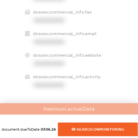
dossier.commercial_info.fax
XXXXXXXXXX
dossier.commercial_info.email
XXXXXXXXXX
dossier.commercial_info.website
XXXXXXXXXX
dossier.commercial_info.activity
XXXXXXXXXX
freemium.actualData
freemium.exampleText_1
freemium.exampleText_2
freemium.anonymousPerSearch2
document.dueToDate
07.06.26
SEARCH.ONMONITORING
FREEMIUM.DETAILS