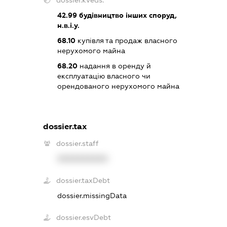
42.99
будівництво інших споруд,
н.в.і.у.
68.10
купівля та продаж власного
нерухомого майна
68.20
надання в оренду й
експлуатацію власного чи
орендованого нерухомого майна
dossier.tax
dossier.staff
XXXXXXXXXX
dossier.taxDebt
dossier.missingData
dossier.esvDebt