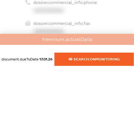
dossier.commercial_info.phone
XXXXXXXXXX
dossier.commercial_info.fax
XXXXXXXXXX
freemium.actualData
dossier.commercial_info.email
XXXXXXXXXX
document.dueToDate
17.01.26
SEARCH.ONMONITORING
dossier.commercial_info.website
XXXXXXXXXX
dossier.commercial_info.activity
XXXXXXXXXX
freemium.exampleText_1
freemium.exampleText_2
freemium.anonymousPerSearch2