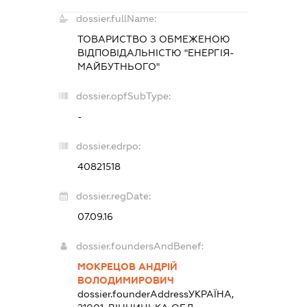
dossier.fullName:
ТОВАРИСТВО З ОБМЕЖЕНОЮ
ВІДПОВІДАЛЬНІСТЮ "ЕНЕРГІЯ-
МАЙБУТНЬОГО"
dossier.opfSubType:
-
dossier.edrpo:
40821518
dossier.regDate:
07.09.16
dossier.foundersAndBenef:
МОКРЕЦОВ АНДРІЙ
ВОЛОДИМИРОВИЧ
dossier.founderAddress
УКРАЇНА,