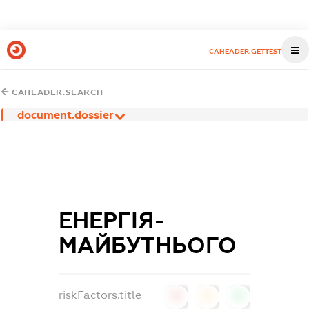
CAHEADER.GETTEST
CAHEADER.SEARCH
document.dossier
ЕНЕРГІЯ-
МАЙБУТНЬОГО
riskFactors.title
0
0
0