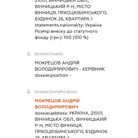
21001, ВІННИЦЬКА ОБЛ.,
ВІННИЦЬКИЙ Р-Н, МІСТО
ВІННИЦЯ, ПР.КОЦЮБИНСЬКОГО,
БУДИНОК 26, КВАРТИРА 1
statements.nationality:
Україна
Розмір внеску до статутного
фонду (грн.):
100
(100 %)
dossier.heads:
МОКРЕЦОВ АНДРІЙ
ВОЛОДИМИРОВИЧ
-
КЕРІВНИК
dossier.position -
dossier.beneficiaries:
МОКРЕЦОВ АНДРІЙ
ВОЛОДИМИРОВИЧ
dossier.address:
УКРАЇНА, 21001,
ВІННИЦЬКА ОБЛ., ВІННИЦЬКИЙ
Р-Н, МІСТО ВІННИЦЯ,
ПР.КОЦЮБИНСЬКОГО, БУДИНОК
26, КВАРТИРА 1