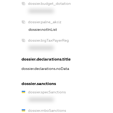
dossier.budget_dotation
XXXXXXXXXX
dossier.palne_akciz
dossier.notInList
dossier.bigTaxPayerReg
XXXXXXXXXX
dossier.declarations.title
dossier.declarations.noData
dossier.sanctions
dossier.specSanctions
XXXXXXXXXX
dossier.rnboSanctions