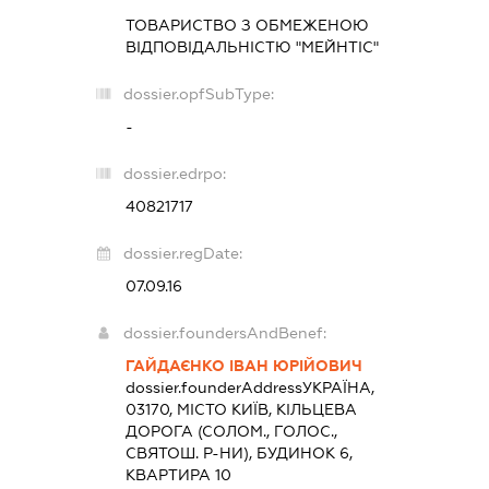
ТОВАРИСТВО З ОБМЕЖЕНОЮ
ВІДПОВІДАЛЬНІСТЮ "МЕЙНТІС"
dossier.opfSubType:
-
dossier.edrpo:
40821717
dossier.regDate:
07.09.16
dossier.foundersAndBenef:
ГАЙДАЄНКО ІВАН ЮРІЙОВИЧ
dossier.founderAddress
УКРАЇНА,
03170, МІСТО КИЇВ, КІЛЬЦЕВА
ДОРОГА (СОЛОМ., ГОЛОС.,
СВЯТОШ. Р-НИ), БУДИНОК 6,
КВАРТИРА 10