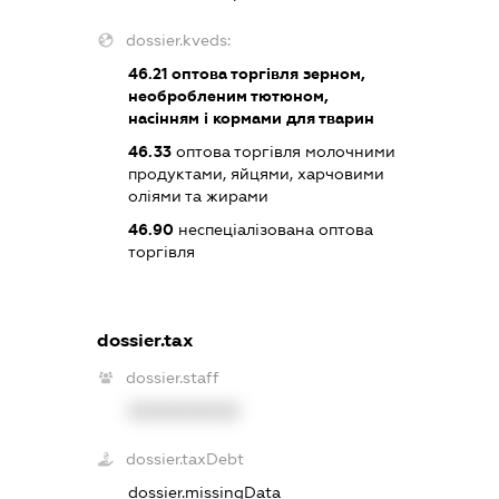
dossier.kveds:
46.21
оптова торгівля зерном,
необробленим тютюном,
насінням і кормами для тварин
46.33
оптова торгівля молочними
продуктами, яйцями, харчовими
оліями та жирами
46.90
неспеціалізована оптова
торгівля
dossier.tax
dossier.staff
XXXXXXXXXX
dossier.taxDebt
dossier.missingData