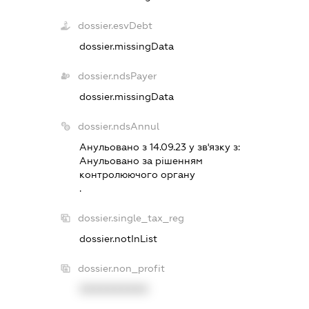
dossier.esvDebt
dossier.missingData
dossier.ndsPayer
dossier.missingData
dossier.ndsAnnul
Анульовано з 14.09.23 у зв'язку з:
Анульовано за рiшенням
контролюючого органу
.
dossier.single_tax_reg
dossier.notInList
dossier.non_profit
XXXXXXXXXX