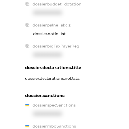
dossier.budget_dotation
XXXXXXXXXX
dossier.palne_akciz
dossier.notInList
dossier.bigTaxPayerReg
XXXXXXXXXX
dossier.declarations.title
dossier.declarations.noData
dossier.sanctions
dossier.specSanctions
XXXXXXXXXX
dossier.rnboSanctions