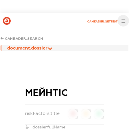
CAHEADER.GETTEST
CAHEADER.SEARCH
document.dossier
МЕЙНТІС
riskFactors.title
0
0
0
dossier.fullName: