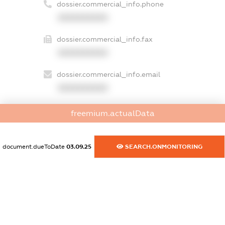
dossier.commercial_info.phone
XXXXXXXXXX
dossier.commercial_info.fax
XXXXXXXXXX
dossier.commercial_info.email
XXXXXXXXXX
dossier.commercial_info.website
freemium.actualData
XXXXXXXXXX
dossier.commercial_info.activity
document.dueToDate
03.09.25
SEARCH.ONMONITORING
XXXXXXXXXX
freemium.exampleText_1
freemium.exampleText_2
freemium.anonymousPerSearch2