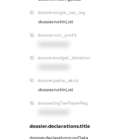
dossier.single_tax_reg
dossier.notInList
dossier.non_profit
XXXXXXXXXX
dossier.budget_dotation
XXXXXXXXXX
dossier.palne_akciz
dossier.notInList
dossier.bigTaxPayerReg
XXXXXXXXXX
dossier.declarations.title
dossier.declarations.noData