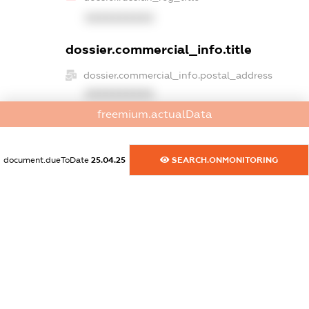
XXXXXXXXXX
dossier.commercial_info.title
dossier.commercial_info.postal_address
XXXXXXXXXX
freemium.actualData
dossier.commercial_info.phone
XXXXXXXXXX
document.dueToDate
25.04.25
SEARCH.ONMONITORING
dossier.commercial_info.fax
XXXXXXXXXX
dossier.commercial_info.email
XXXXXXXXXX
dossier.commercial_info.website
XXXXXXXXXX