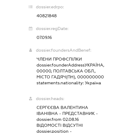
dossier.edrpo:
40821848
dossier.regDate:
07.09.16
dossier.foundersAndBenef:
ЧЛЕНИ ПРОФСПІЛКИ
dossier.founderAddress
УКРАЇНА,
00000, ПОЛТАВСЬКА ОБЛ.,
МІСТО ГАДЯЧ(ПН), 000000000
statements.nationality:
Україна
dossier.heads:
СЕРГЄЄВА ВАЛЕНТИНА
ІВАНІВНА
-
ПРЕДСТАВНИК
-
dossier.from 02.08.16
ВІДОМОСТІ ВІДСУТНІ
dossier.position -