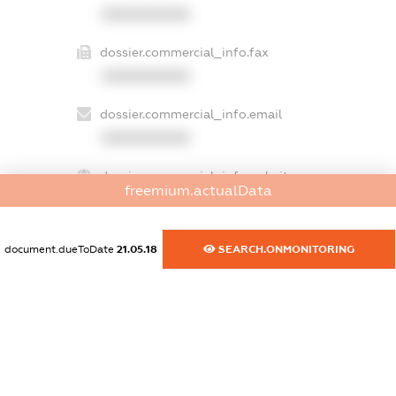
XXXXXXXXXX
dossier.commercial_info.fax
XXXXXXXXXX
dossier.commercial_info.email
XXXXXXXXXX
dossier.commercial_info.website
freemium.actualData
XXXXXXXXXX
dossier.commercial_info.activity
document.dueToDate
21.05.18
SEARCH.ONMONITORING
XXXXXXXXXX
freemium.exampleText_1
freemium.exampleText_2
freemium.anonymousPerSearch2