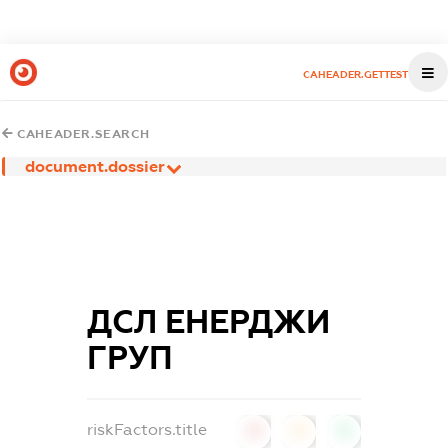
CAHEADER.GETTEST
CAHEADER.SEARCH
document.dossier
ДСЛ ЕНЕРДЖИ
ГРУП
riskFactors.title
0
0
0