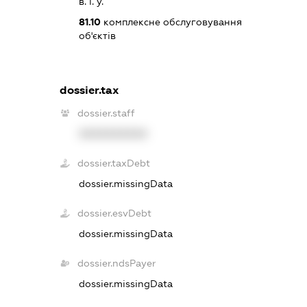
в. і. у.
81.10
комплексне обслуговування
об'єктів
dossier.tax
dossier.staff
XXXXXXXXXX
dossier.taxDebt
dossier.missingData
dossier.esvDebt
dossier.missingData
dossier.ndsPayer
dossier.missingData