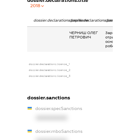
dossier.declarations.title
2018
dossier.declarations.pepName
dossier.declarations.personName
dossier.declaratio
ЧЕРНИШ ОЛЕГ
Заробітна плата
ПЕТРОВИЧ
отримана за
основним місцем
роботи
dossier.declarations.license_1
dossier.declarations.license_2
dossier.declarations.license_3
dossier.sanctions
dossier.specSanctions
XXXXXXXXXX
dossier.rnboSanctions