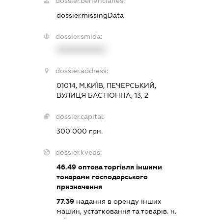
dossier.beneficiaries:
dossier.missingData
dossier.smida:
XXXXXXXXXX
dossier.address:
01014, М.КИЇВ, ПЕЧЕРСЬКИЙ,
ВУЛИЦЯ БАСТІОННА, 13, 2
dossier.capital:
300 000 грн.
dossier.kveds:
46.49
оптова торгівля іншими
товарами господарського
призначення
77.39
надання в оренду інших
машин, устатковання та товарів. н.