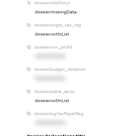
dossier.ndsAnnul
dossier.missingData
dossier.single_tax_reg
dossier.notInList
dossier.non_profit
XXXXXXXXXX
dossier.budget_dotation
XXXXXXXXXX
dossier.palne_akciz
dossier.notInList
dossier.bigTaxPayerReg
XXXXXXXXXX