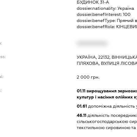
БУДИНОК 31-А
dossier.nationality:
Україна
dossier.benefInterest:
100
dossier.benefType:
Прямий в
dossier.benefRole:
КІНЦЕВИ
:
XXXXXXXXXX
ss:
УКРАЇНА, 22132, ВІННИЦЬ
ПЛЯХОВА, ВУЛИЦЯ ЛІСОВА
l:
2 000 грн.
:
01.11
вирощування зернових 
культур і насіння олійних 
01.61
допоміжна діяльність 
46.11
діяльність посередникі
сільськогосподарською си
текстильною сировиною та