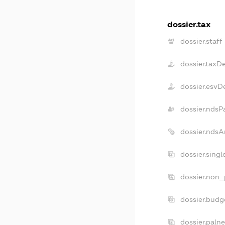
dossier.tax
dossier.staff
dossier.taxD
dossier.esvD
dossier.ndsP
dossier.ndsA
dossier.sing
dossier.non_
dossier.budg
dossier.paln