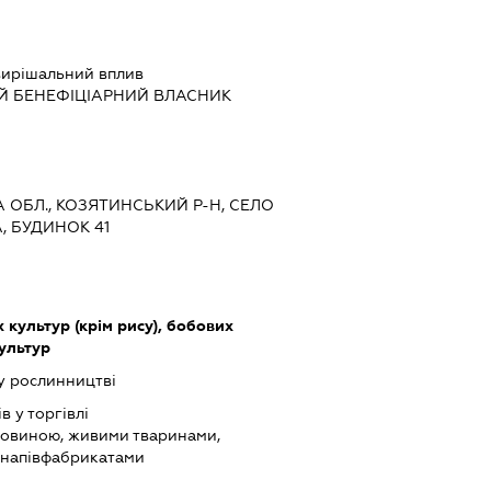
ирішальний вплив
Й БЕНЕФІЦІАРНИЙ ВЛАСНИК
КА ОБЛ., КОЗЯТИНСЬКИЙ Р-Н, СЕЛО
, БУДИНОК 41
культур (крім рису), бобових
культур
у рослинництві
в у торгівлі
ровиною, живими тваринами,
 напівфабрикатами