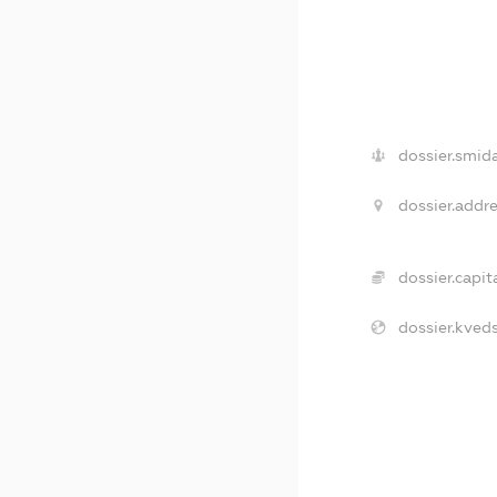
dossier.smida
dossier.addre
dossier.capita
dossier.kveds