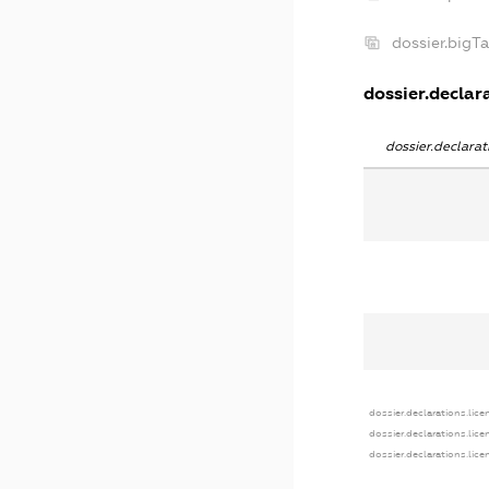
dossier.bigT
dossier.declara
dossier.declara
dossier.declarations.lice
dossier.declarations.lic
dossier.declarations.lic