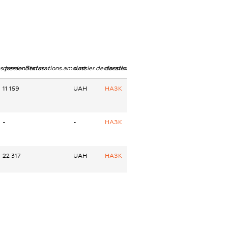
ns.personStatus
dossier.declarations.amount
dossier.declarations.currency
dossier.declarations.source
11 159
UAH
НАЗК
-
-
НАЗК
22 317
UAH
НАЗК