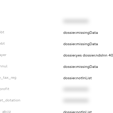
XXXXXXXXXX
ebt
dossier.missingData
ebt
dossier.missingData
ayer
dossier.yes
dossier.ndsInn 
nnul
dossier.missingData
le_tax_reg
dossier.notInList
profit
XXXXXXXXXX
et_dotation
XXXXXXXXXX
e_akciz
dossier.notInList