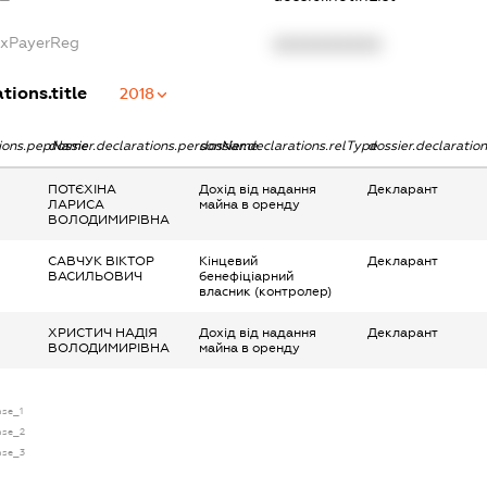
axPayerReg
XXXXXXXXXX
tions.title
2018
tions.pepName
dossier.declarations.personName
dossier.declarations.relType
dossier.declaratio
ПОТЄХІНА
Дохід від надання
Декларант
ЛАРИСА
майна в оренду
ВОЛОДИМИРІВНА
САВЧУК ВІКТОР
Кінцевий
Декларант
ВАСИЛЬОВИЧ
бенефіціарний
власник (контролер)
ХРИСТИЧ НАДІЯ
Дохід від надання
Декларант
ВОЛОДИМИРІВНА
майна в оренду
nse_1
ense_2
ense_3