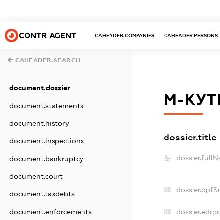
CONTR AGENT
CAHEADER.COMPANIES
CAHEADER.PERSONS
CAHEADER.SEARCH
document.dossier
М-КУТ
document.statements
document.history
dossier.title
document.inspections
dossier.full
document.bankruptcy
document.court
dossier.opfS
document.taxdebts
dossier.edrpo
document.enforcements