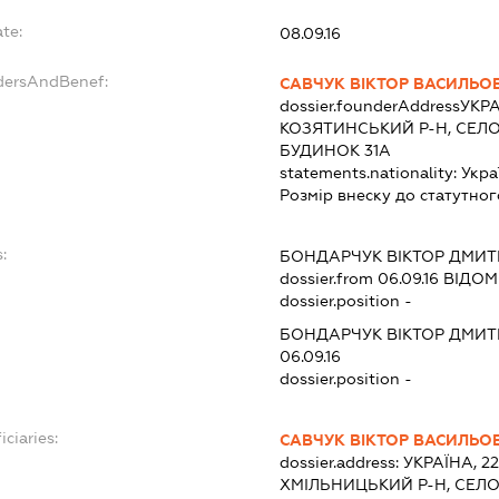
te:
08.09.16
ndersAndBenef:
САВЧУК ВІКТОР ВАСИЛЬО
dossier.founderAddress
УКРА
КОЗЯТИНСЬКИЙ Р-Н, СЕЛО
БУДИНОК 31А
statements.nationality:
Укра
Розмір внеску до статутног
:
БОНДАРЧУК ВІКТОР ДМИ
dossier.from 06.09.16
ВІДОМО
dossier.position -
БОНДАРЧУК ВІКТОР ДМИ
06.09.16
dossier.position -
iciaries:
САВЧУК ВІКТОР ВАСИЛЬО
dossier.address:
УКРАЇНА, 2
ХМІЛЬНИЦЬКИЙ Р-Н, СЕЛО