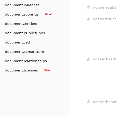
document.balances
dossier.regDa
document.scorings
new!
dossier.fou
document.tenders
document.publicfunds
document.ved
document.semantrum
dossier.heads
document.relationships
document.licenses
new!
dossier.benef