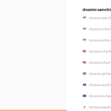
dossier.sancti
dossier.spec
dossier.rnbo
dossier.amku
dossier.ofac
dossier.ofa
dossier.gbSa
dossier.ausS
dossier.euSa
dossier.japa