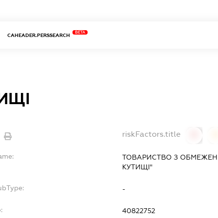
BETA
CAHEADER.PERSSEARCH
ИЩІ
riskFactors.title
0
Name:
ТОВАРИСТВО З ОБМЕЖЕН
КУТИЩІ"
ubType:
-
:
40822752