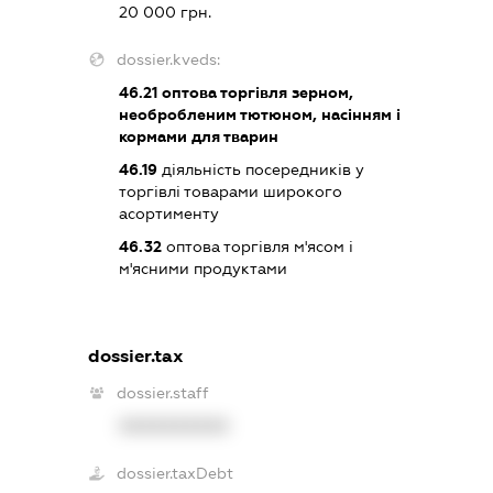
20 000 грн.
dossier.kveds:
46.21
оптова торгівля зерном,
необробленим тютюном, насінням і
кормами для тварин
46.19
діяльність посередників у
торгівлі товарами широкого
асортименту
46.32
оптова торгівля м'ясом і
м'ясними продуктами
dossier.tax
dossier.staff
XXXXXXXXXX
dossier.taxDebt