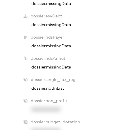
dossier.missingData
dossier.esvDebt
dossier.missingData
dossier.ndsPayer
dossier.missingData
dossier.ndsAnnul
dossier.missingData
dossier.single_tax_reg
dossier.notInList
dossier.non_profit
XXXXXXXXXX
dossier.budget_dotation