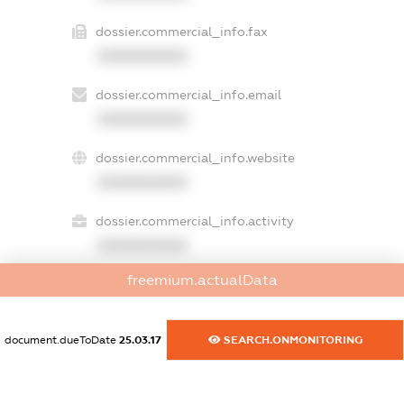
dossier.commercial_info.fax
XXXXXXXXXX
dossier.commercial_info.email
XXXXXXXXXX
dossier.commercial_info.website
XXXXXXXXXX
dossier.commercial_info.activity
XXXXXXXXXX
freemium.actualData
freemium.exampleText_1
freemium.exampleText_2
document.dueToDate
25.03.17
SEARCH.ONMONITORING
freemium.anonymousPerSearch2
FREEMIUM.DETAILS