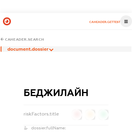
CAHEADER.GETTEST
CAHEADER.SEARCH
document.dossier
БЕДЖИЛАЙН
riskFactors.title
0
0
0
dossier.fullName: