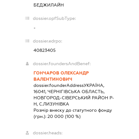
БЕДЖИЛАЙН
dossier.opfSubType:
-
dossier.edrpo:
40823405
dossier.foundersAndBenef:
ГОНЧАРОВ ОЛЕКСАНДР
ВАЛЕНТИНОВИЧ
dossier.founderAddress
УКРАЇНА,
16041, ЧЕРНIГIВСЬКА ОБЛАСТЬ,
НОВГОРОД-СIВЕРСЬКИЙ РАЙОН Р-
Н, С.ЛИЗУНІВКА
Розмір внеску до статутного фонду
(грн.):
20 000
(100 %)
dossier.heads: