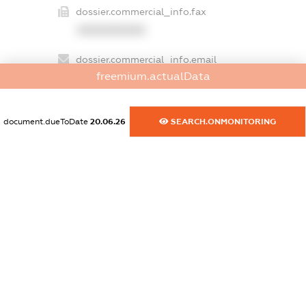
dossier.commercial_info.fax
XXXXXXXXXX
dossier.commercial_info.email
freemium.actualData
XXXXXXXXXX
dossier.commercial_info.website
document.dueToDate
20.06.26
SEARCH.ONMONITORING
XXXXXXXXXX
dossier.commercial_info.activity
XXXXXXXXXX
freemium.exampleText_1
freemium.exampleText_2
freemium.anonymousPerSearch2
FREEMIUM.DETAILS
FREEMIUM.REGISTER