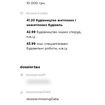
10 000 грн.
dossier.kveds:
41.20
будівництво житлових і
нежитлових будівель
42.99
будівництво інших споруд,
н.в.і.у.
43.99
інші спеціалізовані
будівельні роботи, н.в.і.у.
dossier.tax
dossier.staff
XXXXXXXXXX
dossier.taxDebt
dossier.missingData