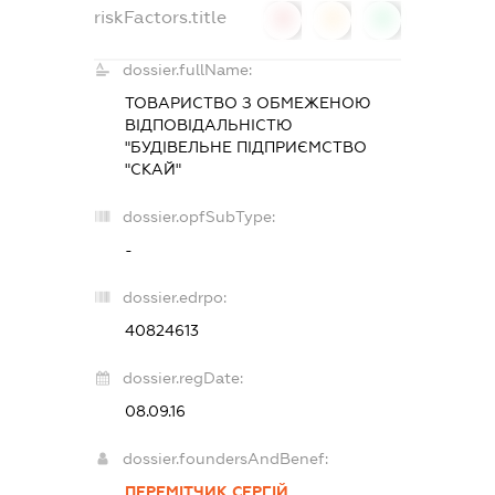
riskFactors.title
0
0
0
dossier.fullName:
ТОВАРИСТВО З ОБМЕЖЕНОЮ
ВІДПОВІДАЛЬНІСТЮ
"БУДІВЕЛЬНЕ ПІДПРИЄМСТВО
"СКАЙ"
dossier.opfSubType:
-
dossier.edrpo:
40824613
dossier.regDate:
08.09.16
dossier.foundersAndBenef:
ПЕРЕМІТЧИК СЕРГІЙ