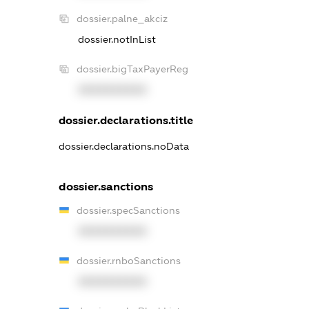
dossier.palne_akciz
dossier.notInList
dossier.bigTaxPayerReg
XXXXXXXXXX
dossier.declarations.title
dossier.declarations.noData
dossier.sanctions
dossier.specSanctions
XXXXXXXXXX
dossier.rnboSanctions
XXXXXXXXXX