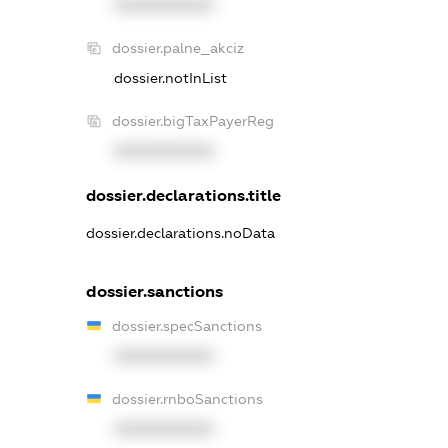
XXXXXXXXXX
dossier.palne_akciz
dossier.notInList
dossier.bigTaxPayerReg
XXXXXXXXXX
dossier.declarations.title
dossier.declarations.noData
dossier.sanctions
dossier.specSanctions
XXXXXXXXXX
dossier.rnboSanctions
XXXXXXXXXX