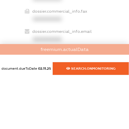
dossier.commercial_info.fax
XXXXXXXXXX
dossier.commercial_info.email
XXXXXXXXXX
freemium.actualData
dossier.commercial_info.website
XXXXXXXXXX
document.dueToDate
02.11.25
SEARCH.ONMONITORING
dossier.commercial_info.activity
XXXXXXXXXX
freemium.exampleText_1
freemium.exampleText_2
freemium.anonymousPerSearch2
FREEMIUM.DETAILS