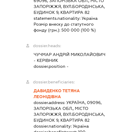
69096, ЗАПОРІЗЬКА ОБЛ., МІСТО
ЗАПОРІЖЖЯ, ВУЛ.БОРОДІНСЬКА,
БУДИНОК 9, КВАРТИРА 82
statements.nationality:
Україна
Розмір внеску до статутного
фонду (грн.):
500 000
(100 %)
dossier.heads:
ЧУЧМАР АНДРІЙ МИКОЛАЙОВИЧ
-
КЕРІВНИК
dossier.position -
dossier.beneficiaries:
ДАВИДЕНКО ТЕТЯНА
ЛЕОНІДІВНА
dossier.address:
УКРАЇНА, 09096,
ЗАПОРІЗЬКА ОБЛ., МІСТО
ЗАПОРІЖЖЯ, ВУЛ.БОРОДІНСЬКА,
БУДИНОК 9, КВАРТИРА 82
dossier.nationality:
Україна
dossier.benefInterest:
100