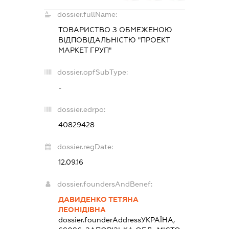
dossier.fullName:
ТОВАРИСТВО З ОБМЕЖЕНОЮ
ВІДПОВІДАЛЬНІСТЮ "ПРОЕКТ
МАРКЕТ ГРУП"
dossier.opfSubType:
-
dossier.edrpo:
40829428
dossier.regDate:
12.09.16
dossier.foundersAndBenef:
ДАВИДЕНКО ТЕТЯНА
ЛЕОНІДІВНА
dossier.founderAddress
УКРАЇНА,