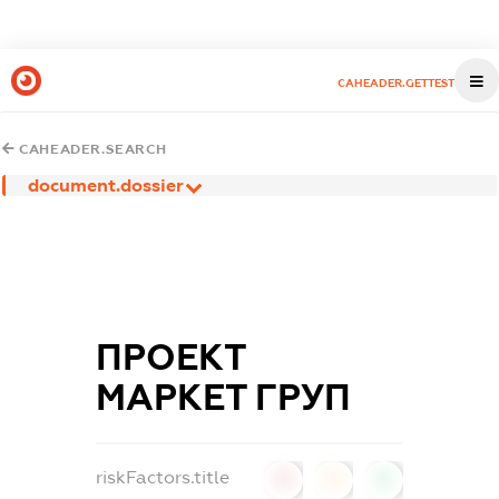
CAHEADER.GETTEST
CAHEADER.SEARCH
document.dossier
ПРОЕКТ
МАРКЕТ ГРУП
riskFactors.title
0
0
0