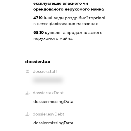
експлуатацію власного чи
орендованого нерухомого майна
47.19
інші види роздрібної торгівлі
в неспеціалізованих магазинах
68.10
купівля та продаж власного
нерухомого майна
dossier.tax
dossier.staff
XXXXXXXXXX
dossier.taxDebt
dossier.missingData
dossier.esvDebt
dossier.missingData