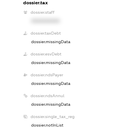
dossier.tax
dossier.staff
XXXXXXXXXX
dossier.taxDebt
dossier.missingData
dossier.esvDebt
dossier.missingData
dossier.ndsPayer
dossier.missingData
dossier.ndsAnnul
dossier.missingData
dossier.single_tax_reg
dossier.notInList