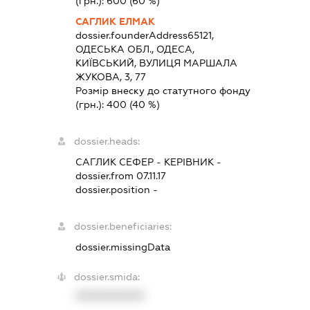
(грн.):
600
(60 %)
САГЛИК ЕЛМАК
dossier.founderAddress
65121,
ОДЕСЬКА ОБЛ., ОДЕСА,
КИЇВСЬКИЙ, ВУЛИЦЯ МАРШАЛА
ЖУКОВА, 3, 77
Розмір внеску до статутного фонду
(грн.):
400
(40 %)
dossier.heads:
САГЛИК СЕФЕР
-
КЕРІВНИК
-
dossier.from 07.11.17
dossier.position -
dossier.beneficiaries:
dossier.missingData
dossier.smida:
XXXXXXXXXX