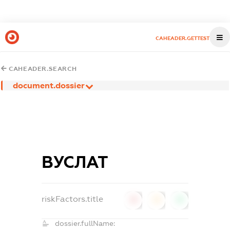
CAHEADER.GETTEST
CAHEADER.SEARCH
document.dossier
ВУСЛАТ
riskFactors.title
0
0
0
dossier.fullName: