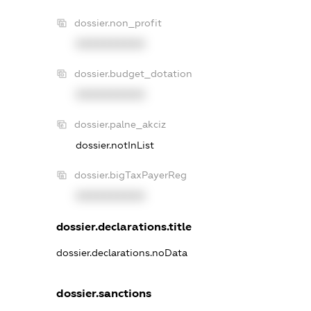
dossier.non_profit
XXXXXXXXXX
dossier.budget_dotation
XXXXXXXXXX
dossier.palne_akciz
dossier.notInList
dossier.bigTaxPayerReg
XXXXXXXXXX
dossier.declarations.title
dossier.declarations.noData
dossier.sanctions