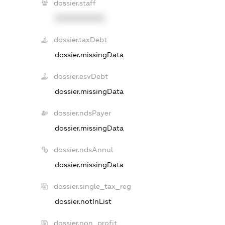
dossier.staff
XXXXXXXXXX
dossier.taxDebt
dossier.missingData
dossier.esvDebt
dossier.missingData
dossier.ndsPayer
dossier.missingData
dossier.ndsAnnul
dossier.missingData
dossier.single_tax_reg
dossier.notInList
dossier.non_profit