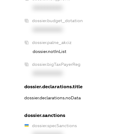
XXXXXXXXXX
dossier.budget_dotation
XXXXXXXXXX
dossier.palne_akciz
dossier.notInList
dossier.bigTaxPayerReg
XXXXXXXXXX
dossier.declarations.title
dossier.declarations.noData
dossier.sanctions
dossier.specSanctions