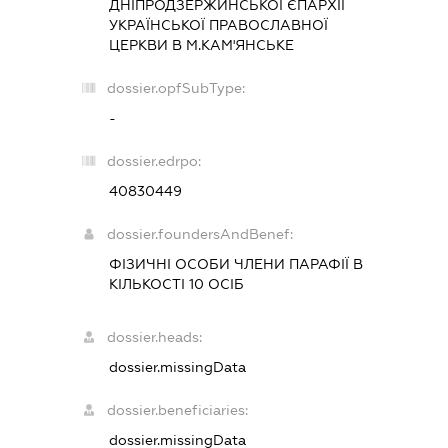
ДНІПРОДЗЕРЖИНСЬКОЇ ЄПАРХІЇ
УКРАЇНСЬКОЇ ПРАВОСЛАВНОЇ
ЦЕРКВИ В М.КАМ'ЯНСЬКЕ
dossier.opfSubType:
-
dossier.edrpo:
40830449
dossier.foundersAndBenef:
ФІЗИЧНІ ОСОБИ ЧЛЕНИ ПАРАФІЇ В
КІЛЬКОСТІ 10 ОСІБ
dossier.heads:
dossier.missingData
dossier.beneficiaries:
dossier.missingData