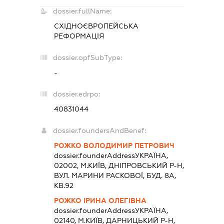
dossier.fullName:
СХІДНОЄВРОПЕЙСЬКА
РЕФОРМАЦІЯ
dossier.opfSubType:
-
dossier.edrpo:
40831044
dossier.foundersAndBenef:
РОЖКО ВОЛОДИМИР ПЕТРОВИЧ
dossier.founderAddress
УКРАЇНА,
02002, М.КИЇВ, ДНІПРОВСЬКИЙ Р-Н,
ВУЛ. МАРИНИ РАСКОВОЇ, БУД. 8А,
КВ.92
РОЖКО ІРИНА ОЛЕГІВНА
dossier.founderAddress
УКРАЇНА,
02140, М.КИЇВ, ДАРНИЦЬКИЙ Р-Н,