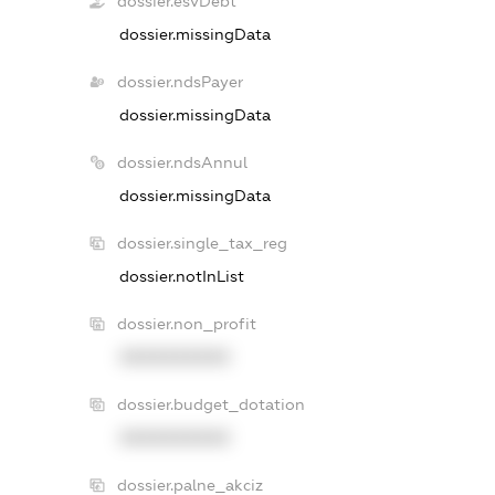
dossier.esvDebt
dossier.missingData
dossier.ndsPayer
dossier.missingData
dossier.ndsAnnul
dossier.missingData
dossier.single_tax_reg
dossier.notInList
dossier.non_profit
XXXXXXXXXX
dossier.budget_dotation
XXXXXXXXXX
dossier.palne_akciz