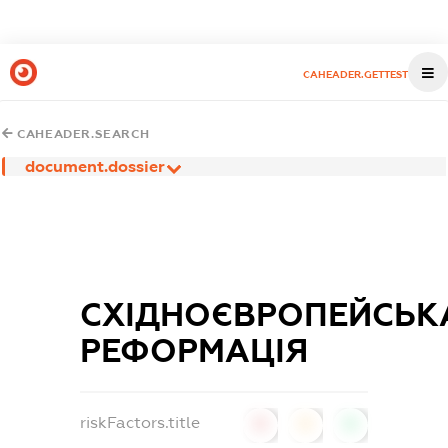
CAHEADER.GETTEST
CAHEADER.SEARCH
document.dossier
СХІДНОЄВРОПЕЙСЬК
РЕФОРМАЦІЯ
riskFactors.title
0
0
0