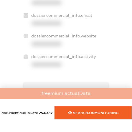
XXXXXXXXXX
dossier.commercial_info.email
XXXXXXXXXX
dossier.commercial_info.website
XXXXXXXXXX
dossier.commercial_info.activity
XXXXXXXXXX
freemium.exampleText_1
freemium.actualData
freemium.exampleText_2
freemium.anonymousPerSearch2
FREEMIUM.DETAILS
document.dueToDate
25.03.17
SEARCH.ONMONITORING
FREEMIUM.REGISTER