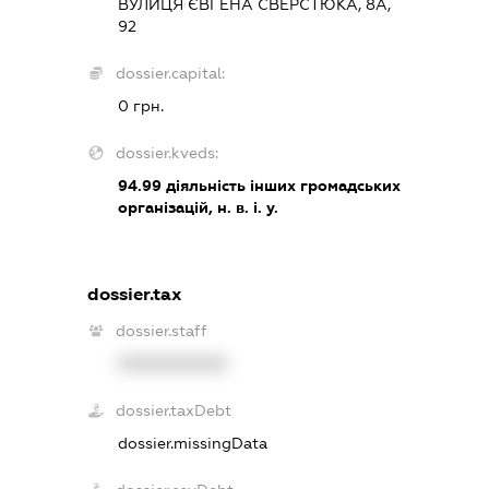
ВУЛИЦЯ ЄВГЕНА СВЕРСТЮКА, 8А,
92
dossier.capital:
0 грн.
dossier.kveds:
94.99
діяльність інших громадських
організацій, н. в. і. у.
dossier.tax
dossier.staff
XXXXXXXXXX
dossier.taxDebt
dossier.missingData