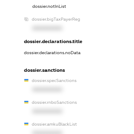
dossier.notInList
dossier.bigTaxPayerReg
XXXXXXXXXX
dossier.declarations.title
dossier.declarations.noData
dossier.sanctions
dossier.specSanctions
XXXXXXXXXX
dossier.rnboSanctions
XXXXXXXXXX
dossier.amkuBlackList
XXXXXXXXXX