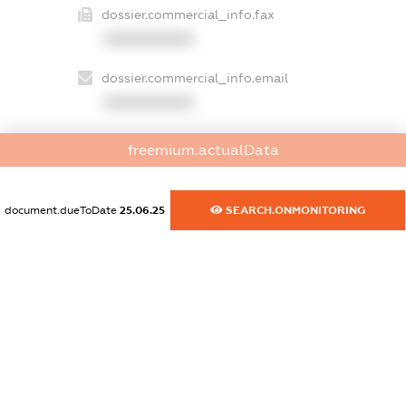
dossier.commercial_info.fax
XXXXXXXXXX
dossier.commercial_info.email
XXXXXXXXXX
dossier.commercial_info.website
freemium.actualData
XXXXXXXXXX
dossier.commercial_info.activity
document.dueToDate
25.06.25
SEARCH.ONMONITORING
XXXXXXXXXX
freemium.exampleText_1
freemium.exampleText_2
freemium.anonymousPerSearch2
FREEMIUM.DETAILS
FREEMIUM.REGISTER