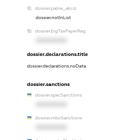
dossier.palne_akciz
dossier.notInList
dossier.bigTaxPayerReg
XXXXXXXXXX
dossier.declarations.title
dossier.declarations.noData
dossier.sanctions
dossier.specSanctions
XXXXXXXXXX
dossier.rnboSanctions
XXXXXXXXXX