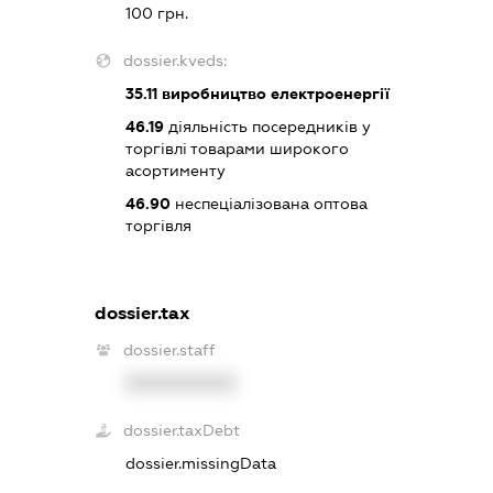
100 грн.
dossier.kveds:
35.11
виробництво електроенергії
46.19
діяльність посередників у
торгівлі товарами широкого
асортименту
46.90
неспеціалізована оптова
торгівля
dossier.tax
dossier.staff
XXXXXXXXXX
dossier.taxDebt
dossier.missingData