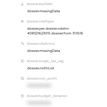
dossier.esvDebt
dossier.missingData
dossier.ndsPayer
dossier.yes
dossier.ndsInn
408321623015
dossier.from 31.10.16
dossier.ndsAnnul
dossier.missingData
dossier.single_tax_reg
dossier.notInList
dossier.non_profit
XXXXXXXXXX
dossier.budget_dotation
XXXXXXXXXX