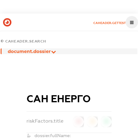
CAHEADER.GETTEST
CAHEADER.SEARCH
document.dossier
САН ЕНЕРГО
riskFactors.title
0
0
0
dossier.fullName: