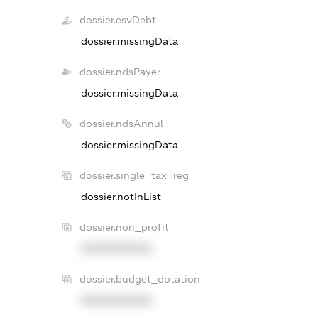
dossier.esvDebt
dossier.missingData
dossier.ndsPayer
dossier.missingData
dossier.ndsAnnul
dossier.missingData
dossier.single_tax_reg
dossier.notInList
dossier.non_profit
XXXXXXXXXX
dossier.budget_dotation
XXXXXXXXXX