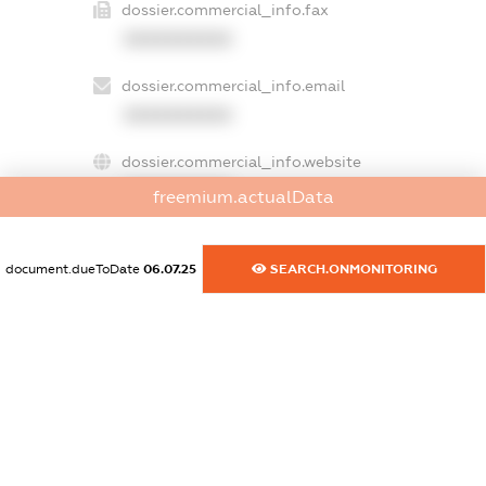
dossier.commercial_info.fax
XXXXXXXXXX
dossier.commercial_info.email
XXXXXXXXXX
dossier.commercial_info.website
XXXXXXXXXX
freemium.actualData
dossier.commercial_info.activity
XXXXXXXXXX
document.dueToDate
06.07.25
SEARCH.ONMONITORING
freemium.exampleText_1
freemium.exampleText_2
freemium.anonymousPerSearch2
FREEMIUM.DETAILS
FREEMIUM.REGISTER