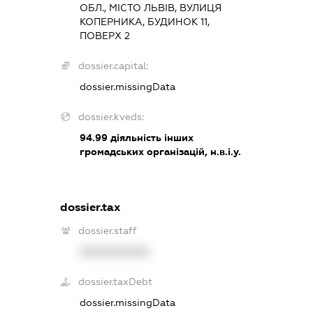
ОБЛ., МІСТО ЛЬВІВ, ВУЛИЦЯ
КОПЕРНИКА, БУДИНОК 11,
ПОВЕРХ 2
dossier.capital:
dossier.missingData
dossier.kveds:
94.99
діяльність інших
громадських організацій, н.в.і.у.
dossier.tax
dossier.staff
XXXXXXXXXX
dossier.taxDebt
dossier.missingData