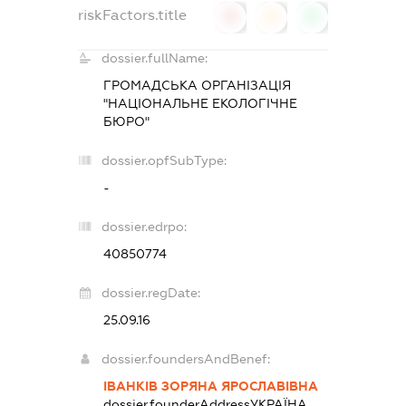
riskFactors.title
0
0
0
dossier.fullName:
ГРОМАДСЬКА ОРГАНІЗАЦІЯ
"НАЦІОНАЛЬНЕ ЕКОЛОГІЧНЕ
БЮРО"
dossier.opfSubType:
-
dossier.edrpo:
40850774
dossier.regDate:
25.09.16
dossier.foundersAndBenef:
ІВАНКІВ ЗОРЯНА ЯРОСЛАВІВНА
dossier.founderAddress
УКРАЇНА,