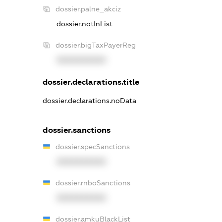
dossier.palne_akciz
dossier.notInList
dossier.bigTaxPayerReg
XXXXXXXXXX
dossier.declarations.title
dossier.declarations.noData
dossier.sanctions
dossier.specSanctions
XXXXXXXXXX
dossier.rnboSanctions
XXXXXXXXXX
dossier.amkuBlackList