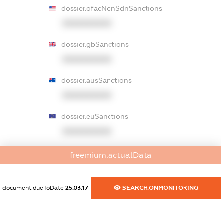
dossier.ofacNonSdnSanctions
XXXXXXXXXX
dossier.gbSanctions
XXXXXXXXXX
dossier.ausSanctions
XXXXXXXXXX
dossier.euSanctions
XXXXXXXXXX
dossier.japanSanctions
freemium.actualData
XXXXXXXXXX
dossier.canadaSanctions
document.dueToDate
25.03.17
SEARCH.ONMONITORING
XXXXXXXXXX