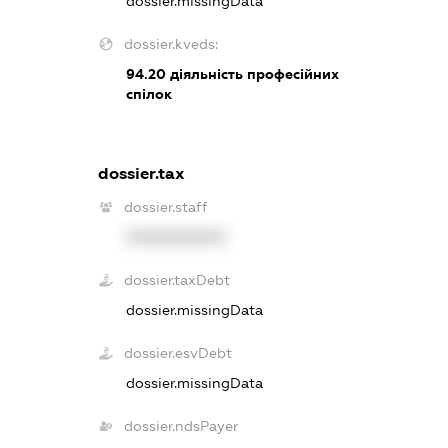
dossier.missingData
dossier.kveds:
94.20
діяльність професійних
спілок
dossier.tax
dossier.staff
XXXXXXXXXX
dossier.taxDebt
dossier.missingData
dossier.esvDebt
dossier.missingData
dossier.ndsPayer