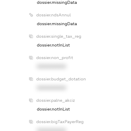
dossier.missingData
dossier.ndsAnnul
dossier.missingData
dossier.single_tax_reg
dossier.notInList
dossier.non_profit
XXXXXXXXXX
dossier.budget_dotation
XXXXXXXXXX
dossier.palne_akciz
dossier.notInList
dossier.bigTaxPayerReg
XXXXXXXXXX