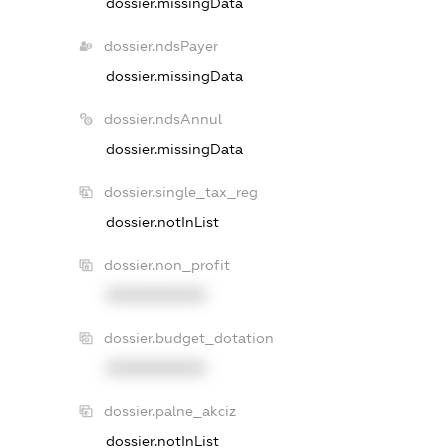
dossier.missingData
dossier.ndsPayer
dossier.missingData
dossier.ndsAnnul
dossier.missingData
dossier.single_tax_reg
dossier.notInList
dossier.non_profit
XXXXXXXXXX
dossier.budget_dotation
XXXXXXXXXX
dossier.palne_akciz
dossier.notInList