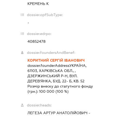
КРЕМЕНЬ К
dossier.opfSubType:
-
dossier.edrpo:
40852478
dossier.foundersAndBenef:
КОРИТНИЙ СЕРГІЙ ІВАНОВИЧ
dossier.founderAddress
УКРАЇНА,
61103, ХАРКIВСЬКА ОБЛ., ,
ДЗЕРЖИНСЬКИЙ Р-Н, ВУЛ.
ДЕРЕВ'ЯНКА, БУД. 22- Б, КВ. 52
Розмір внеску до статутного фонду
(грн.):
100 000
(100 %)
dossier.heads:
ЛЕГЕЗА АРТУР АНАТОЛІЙОВИЧ
-