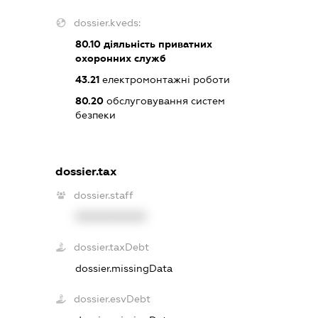
dossier.kveds:
80.10
діяльність приватних
охоронних служб
43.21
електромонтажні роботи
80.20
обслуговування систем
безпеки
dossier.tax
dossier.staff
XXXXXXXXXX
dossier.taxDebt
dossier.missingData
dossier.esvDebt