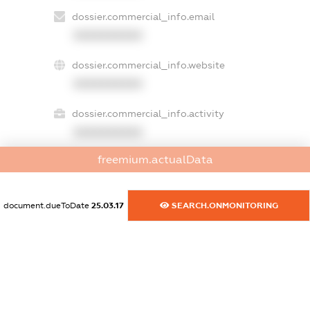
dossier.commercial_info.email
XXXXXXXXXX
dossier.commercial_info.website
XXXXXXXXXX
dossier.commercial_info.activity
XXXXXXXXXX
freemium.actualData
freemium.exampleText_1
freemium.exampleText_2
document.dueToDate
25.03.17
SEARCH.ONMONITORING
freemium.anonymousPerSearch2
FREEMIUM.DETAILS
FREEMIUM.REGISTER