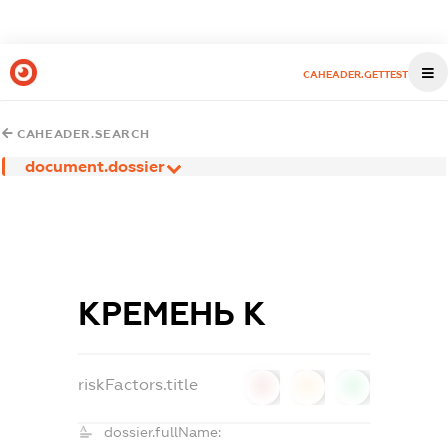
CAHEADER.GETTEST
CAHEADER.SEARCH
document.dossier
КРЕМЕНЬ К
riskFactors.title
0
0
0
dossier.fullName: