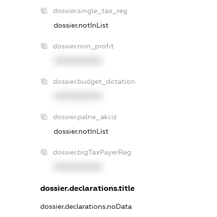
dossier.single_tax_reg
dossier.notInList
dossier.non_profit
XXXXXXXXXX
dossier.budget_dotation
XXXXXXXXXX
dossier.palne_akciz
dossier.notInList
dossier.bigTaxPayerReg
XXXXXXXXXX
dossier.declarations.title
dossier.declarations.noData