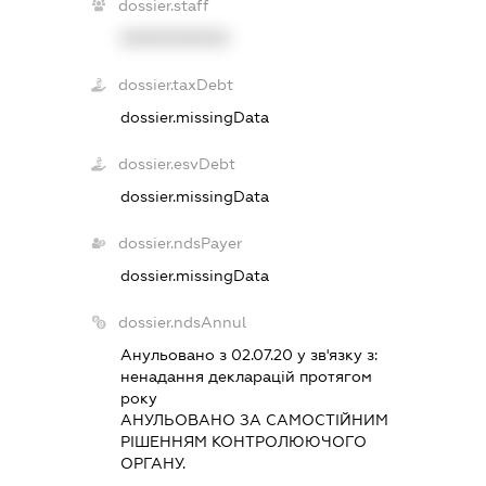
dossier.staff
XXXXXXXXXX
dossier.taxDebt
dossier.missingData
dossier.esvDebt
dossier.missingData
dossier.ndsPayer
dossier.missingData
dossier.ndsAnnul
Анульовано з 02.07.20 у зв'язку з:
ненадання декларацiй протягом
року
АНУЛЬОВАНО ЗА САМОСТIЙНИМ
РIШЕННЯМ КОНТРОЛЮЮЧОГО
ОРГАНУ.