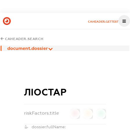
CAHEADER.GETTEST
CAHEADER.SEARCH
document.dossier
ЛІОСТАР
riskFactors.title
0
0
0
dossier.fullName: