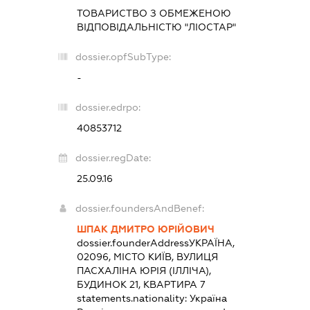
ТОВАРИСТВО З ОБМЕЖЕНОЮ
ВІДПОВІДАЛЬНІСТЮ "ЛІОСТАР"
dossier.opfSubType:
-
dossier.edrpo:
40853712
dossier.regDate:
25.09.16
dossier.foundersAndBenef:
ШПАК ДМИТРО ЮРІЙОВИЧ
dossier.founderAddress
УКРАЇНА,
02096, МІСТО КИЇВ, ВУЛИЦЯ
ПАСХАЛІНА ЮРІЯ (ІЛЛІЧА),
БУДИНОК 21, КВАРТИРА 7
statements.nationality:
Україна