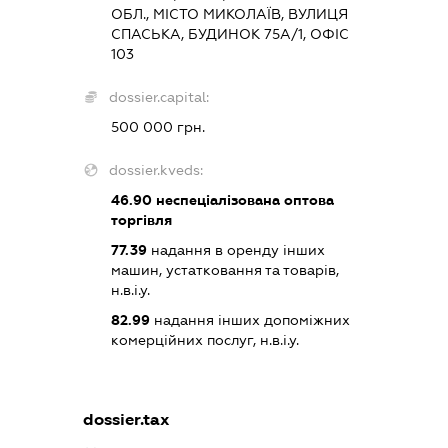
ОБЛ., МІСТО МИКОЛАЇВ, ВУЛИЦЯ
СПАСЬКА, БУДИНОК 75А/1, ОФІС
103
dossier.capital:
500 000 грн.
dossier.kveds:
46.90
неспеціалізована оптова
торгівля
77.39
надання в оренду інших
машин, устатковання та товарів,
н.в.і.у.
82.99
надання інших допоміжних
комерційних послуг, н.в.і.у.
dossier.tax