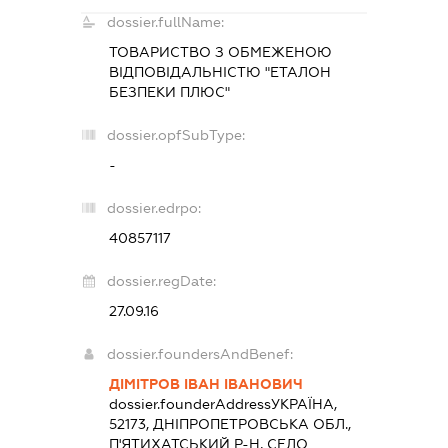
dossier.fullName:
ТОВАРИСТВО З ОБМЕЖЕНОЮ
ВІДПОВІДАЛЬНІСТЮ "ЕТАЛОН
БЕЗПЕКИ ПЛЮС"
dossier.opfSubType:
-
dossier.edrpo:
40857117
dossier.regDate:
27.09.16
dossier.foundersAndBenef:
ДІМІТРОВ ІВАН ІВАНОВИЧ
dossier.founderAddress
УКРАЇНА,
52173, ДНІПРОПЕТРОВСЬКА ОБЛ.,
П'ЯТИХАТСЬКИЙ Р-Н, СЕЛО