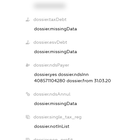
XXXXXXXXXX
dossier.taxDebt
dossier.missingData
dossier.esvDebt
dossier.missingData
dossier.ndsPayer
dossier.yes
dossier.ndsInn
408571104280
dossier.from 31.03.20
dossier.ndsAnnul
dossier.missingData
dossier.single_tax_reg
dossier.notInList
dossier.non_profit