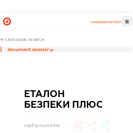
CAHEADER.GETTEST
CAHEADER.SEARCH
document.dossier
ЕТАЛОН
БЕЗПЕКИ ПЛЮС
riskFactors.title
0
0
0