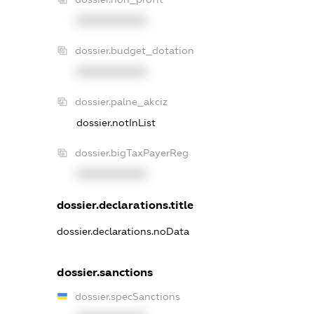
XXXXXXXXXX
dossier.budget_dotation
XXXXXXXXXX
dossier.palne_akciz
dossier.notInList
dossier.bigTaxPayerReg
XXXXXXXXXX
dossier.declarations.title
dossier.declarations.noData
dossier.sanctions
dossier.specSanctions