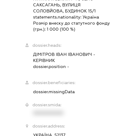
САКСАГАНЬ, ВУЛИЦЯ
СОЛОВЙОВА, БУДИНОК 15/1
statements.nationality:
Україна
Розмір внеску до статутного фонду
(грн.):
1 000
(100 %)
dossier.heads:
ДІМІТРОВ ІВАН ІВАНОВИЧ
-
КЕРІВНИК
dossier.position -
dossier.beneficiaries:
dossier.missingData
dossier.smida:
XXXXXXXXXX
dossier.address:
УКРАЇНА, 52137,