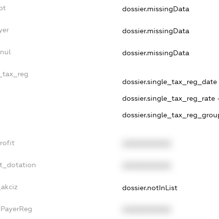
bt
dossier.missingData
yer
dossier.missingData
nnul
dossier.missingData
e_tax_reg
dossier.single_tax_reg_date -
dossier.single_tax_reg_rate 
dossier.single_tax_reg_grou
rofit
XXXXXXXXXX
et_dotation
XXXXXXXXXX
_akciz
dossier.notInList
xPayerReg
XXXXXXXXXX