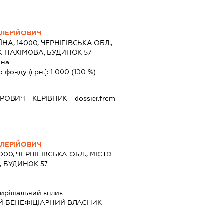
АЛЕРІЙОВИЧ
ЇНА, 14000, ЧЕРНІГІВСЬКА ОБЛ.,
К НАХІМОВА, БУДИНОК 57
їна
о фонду (грн.):
1 000
(100 %)
ОРОВИЧ
-
КЕРІВНИК
- dossier.from
АЛЕРІЙОВИЧ
4000, ЧЕРНІГІВСЬКА ОБЛ., МІСТО
, БУДИНОК 57
ирішальний вплив
Й БЕНЕФІЦІАРНИЙ ВЛАСНИК