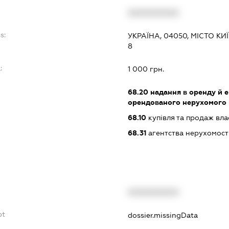
XXXXXXXXXX
s:
УКРАЇНА, 04050, МІСТО К
8
:
1 000 грн.
68.20
надання в оренду й е
орендованого нерухомого
68.10
купівля та продаж вл
68.31
агентства нерухомост
XXXXXXXXXX
bt
dossier.missingData