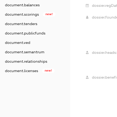
document.balances
dossier.regDat
document.scorings
new!
dossier.foun
document.tenders
document.publicfunds
document.ved
document.semantrum
dossier.heads:
document.relationships
document.licenses
new!
dossier.benefi