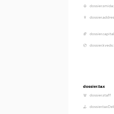
dossier.smida:
dossier.addres
dossier.capital
dossier.kveds:
dossier.tax
dossier.staff
dossier.taxDe