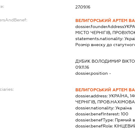
e:
27.09.16
dersAndBenef:
ВЕЛИГОРСЬКИЙ АРТЕМ В
dossier.founderAddress
УКРА
МІСТО ЧЕРНІГІВ, ПРОВУЛО
statements.nationality:
Укра
Розмір внеску до статутног
ДУБИК ВОЛОДИМИР ВІКТ
09.11.16
dossier.position -
ciaries:
ВЕЛИГОРСЬКИЙ АРТЕМ В
dossier.address:
УКРАЇНА, 1
ЧЕРНІГІВ, ПРОВ.НАХІМОВА
dossier.nationality:
Україна
dossier.benefInterest:
100
dossier.benefType:
Прямий в
dossier.benefRole:
КІНЦЕВИ