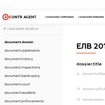
CONTR AGENT
CAHEADER.COMPANIES
CAHEADER.PERSONS
CAHEADER.SEARCH
document.dossier
ЕЛВ 20
document.statements
document.history
dossier.title
document.inspections
dossier.fullN
document.bankruptcy
document.court
dossier.opfSu
document.taxdebts
dossier.edrpo:
document.enforcements