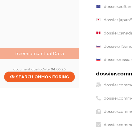
dossier.euSan
dossier.japan
dossier.canad
dossier.rfSan
freemium.actualData
dossier.russia
document.dueToDate
04.05.25
dossier.comme
SEARCH.ONMONITORING
dossier.comme
dossier.comme
dossier.comme
dossier.comme