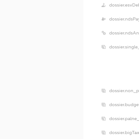
dossier.esvDe
dossier.ndsPa
dossier.ndsA
dossier.singl
dossier.non_p
dossier.budg
dossier.palne
dossier.bigTa