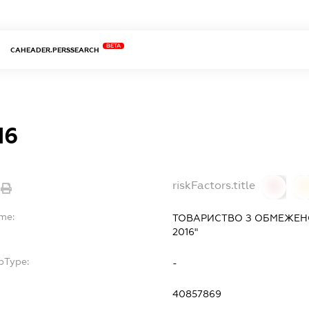
BETA
CAHEADER.PERSSEARCH
16
riskFactors.title
0
ame:
ТОВАРИСТВО З ОБМЕЖЕН
2016"
bType:
-
40857869