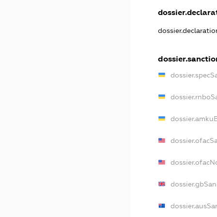
dossier.declarat
dossier.declarati
dossier.sanctio
dossier.specS
dossier.rnboS
dossier.amkuB
dossier.ofacS
dossier.ofac
dossier.gbSan
dossier.ausSa