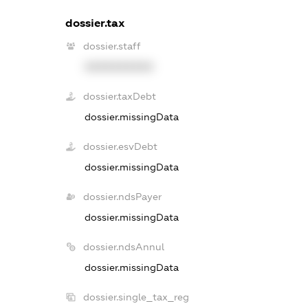
dossier.tax
dossier.staff
XXXXXXXXXX
dossier.taxDebt
dossier.missingData
dossier.esvDebt
dossier.missingData
dossier.ndsPayer
dossier.missingData
dossier.ndsAnnul
dossier.missingData
dossier.single_tax_reg