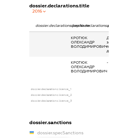
dossier.declarations.title
2016
dossier.declarations.pepName
dossier.declarations.personName
dossier.declarati
КРОТЮК
Дохід від
ОЛЕКСАНДР
зайняття
ВОЛОДИМИРОВИЧ
підприємницько
діяльністю
КРОТЮК
-
ОЛЕКСАНДР
ВОЛОДИМИРОВИЧ
dossier.declarations.license_1
dossier.declarations.license_2
dossier.declarations.license_3
dossier.sanctions
dossier.specSanctions