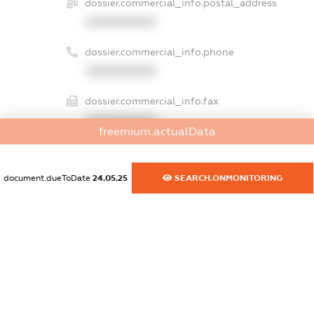
dossier.commercial_info.postal_address
XXXXXXXXXX
dossier.commercial_info.phone
XXXXXXXXXX
dossier.commercial_info.fax
XXXXXXXXXX
freemium.actualData
dossier.commercial_info.email
XXXXXXXXXX
document.dueToDate
24.05.25
SEARCH.ONMONITORING
dossier.commercial_info.website
XXXXXXXXXX
dossier.commercial_info.activity
XXXXXXXXXX