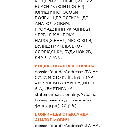
КІНЦЕВИЙ БЕНЕФІЦІАРНИЙ
ВЛАСНИК (КОНТРОЛЕР)
ЮРИДИЧНОЇ ОСОБИ
БОЯРИНЦЕВ ОЛЕКСАНДР
АНАТОЛІЙОВИЧ,
ГРОМАДЯНИН УКРАЇНИ, 21
ЧЕРВНЯ 1984 РОКУ
НАРОДЖЕННЯ, МІСТО КИЇВ,
ВУЛИЦЯ МИКІЛЬСЬКО-
СЛОБІДСЬКА, БУДИНОК 2В,
КВАРТИРА7, .
БОГДАНОВА ЮЛІЯ ІГОРІВНА
dossier.founderAddress
УКРАЇНА,
02152, МІСТО КИЇВ, БУЛЬВАР
АМВРОСІЯ БУЧМИ, БУДИНОК
6-А, КВАРТИРА 49
statements.nationality:
Україна
Розмір внеску до статутного
фонду (грн.):
20
(1 %)
БОЯРИНЦЕВ ОЛЕКСАНДР
АНАТОЛІЙОВИЧ
dossier.founderAddress
УКРАЇНА,