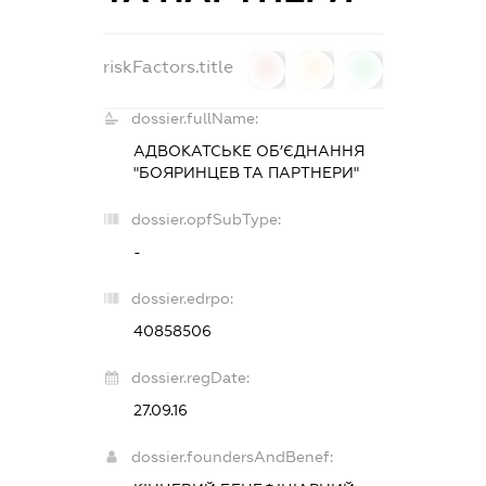
riskFactors.title
0
0
0
dossier.fullName:
АДВОКАТСЬКЕ ОБ’ЄДНАННЯ
"БОЯРИНЦЕВ ТА ПАРТНЕРИ"
dossier.opfSubType:
-
dossier.edrpo:
40858506
dossier.regDate:
27.09.16
dossier.foundersAndBenef: