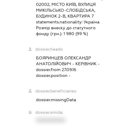
02002, МІСТО КИЇВ, ВУЛИЦЯ
МИКІЛЬСЬКО-СЛОБІДСЬКА,
БУДИНОК 2-В, КВАРТИРА 7
statements.nationality:
Україна
Розмір внеску до статутного
фонду (грн.):
1 980
(99 %)
dossier.heads:
БОЯРИНЦЕВ ОЛЕКСАНДР
АНАТОЛІЙОВИЧ
-
КЕРІВНИК
-
dossier.from 27.09.16
dossier.position -
dossier.beneficiaries:
dossier.missingData
dossier.smida:
XXXXXXXXXX