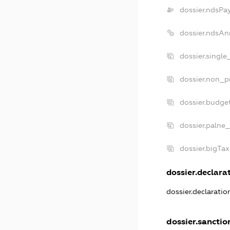
dossier.ndsPa
dossier.ndsAn
dossier.singl
dossier.non_p
dossier.budge
dossier.palne_
dossier.bigTa
dossier.declarat
dossier.declarati
dossier.sanctio