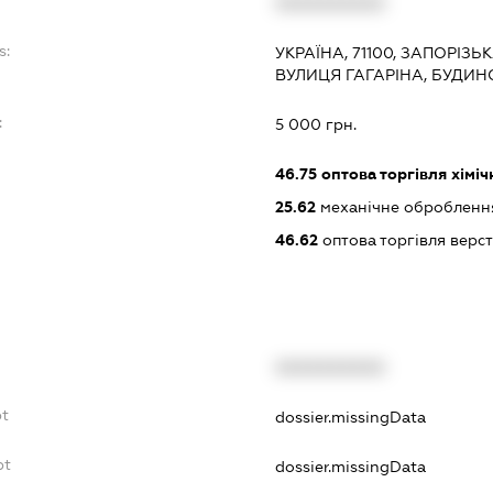
XXXXXXXXXX
s:
УКРАЇНА, 71100, ЗАПОРІЗЬ
ВУЛИЦЯ ГАГАРІНА, БУДИН
:
5 000 грн.
46.75
оптова торгівля хімі
25.62
механічне оброблення
46.62
оптова торгівля верс
XXXXXXXXXX
bt
dossier.missingData
bt
dossier.missingData