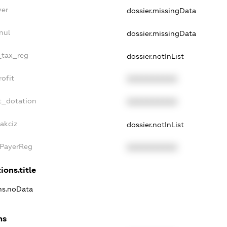
yer
dossier.missingData
nul
dossier.missingData
e_tax_reg
dossier.notInList
rofit
XXXXXXXXXX
t_dotation
XXXXXXXXXX
akciz
dossier.notInList
xPayerReg
XXXXXXXXXX
ions.title
ons.noData
ns