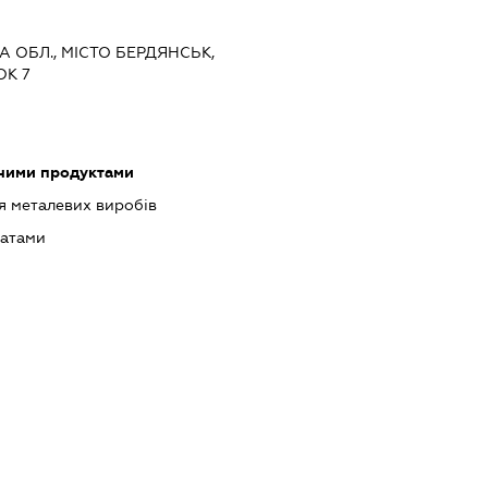
КА ОБЛ., МІСТО БЕРДЯНСЬК,
ОК 7
чними продуктами
 металевих виробів
татами