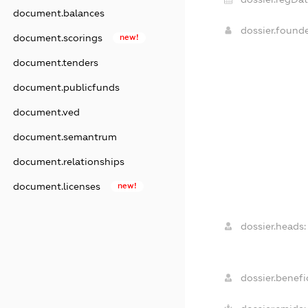
document.balances
dossier.found
document.scorings
new!
document.tenders
document.publicfunds
document.ved
document.semantrum
document.relationships
document.licenses
new!
dossier.heads:
dossier.benefic