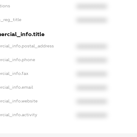
tions
XXXXXXXXXX
n_reg_title
XXXXXXXXXX
rcial_info.title
rcial_info.postal_address
XXXXXXXXXX
rcial_info.phone
XXXXXXXXXX
rcial_info.fax
XXXXXXXXXX
rcial_info.email
XXXXXXXXXX
rcial_info.website
XXXXXXXXXX
cial_info.activity
XXXXXXXXXX