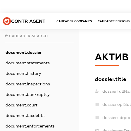
CONTR AGENT
CAHEADER.COMPANIES
CAHEADER.PERSONS
CAHEADER.SEARCH
document.dossier
АКТИВ
document.statements
document.history
dossier.title
document.inspections
dossier.fullNa
document.bankruptcy
dossier.opfSu
document.court
document.taxdebts
dossier.edrpo:
document.enforcements
dossier.regDat