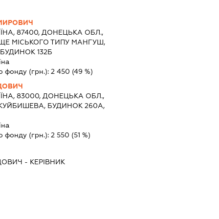
МИРОВИЧ
ЇНА, 87400, ДОНЕЦЬКА ОБЛ.,
ЩЕ МІСЬКОГО ТИПУ МАНГУШ,
БУДИНОК 132Б
їна
о фонду (грн.):
2 450
(49 %)
ДОВИЧ
ЇНА, 83000, ДОНЕЦЬКА ОБЛ.,
КУЙБИШЕВА, БУДИНОК 260А,
їна
о фонду (грн.):
2 550
(51 %)
ДОВИЧ
-
КЕРІВНИК