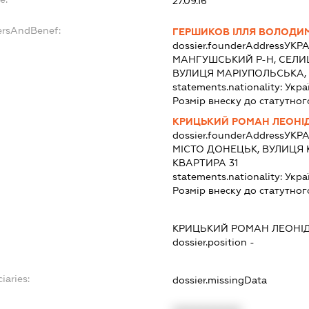
27.09.16
ersAndBenef:
ГЕРШИКОВ ІЛЛЯ ВОЛОДИ
dossier.founderAddress
УКРА
МАНГУШСЬКИЙ Р-Н, СЕЛИ
ВУЛИЦЯ МАРІУПОЛЬСЬКА, 
statements.nationality:
Укра
Розмір внеску до статутног
КРИЦЬКИЙ РОМАН ЛЕОНІ
dossier.founderAddress
УКРА
МІСТО ДОНЕЦЬК, ВУЛИЦЯ 
КВАРТИРА 31
statements.nationality:
Укра
Розмір внеску до статутног
КРИЦЬКИЙ РОМАН ЛЕОНІ
dossier.position -
iaries:
dossier.missingData