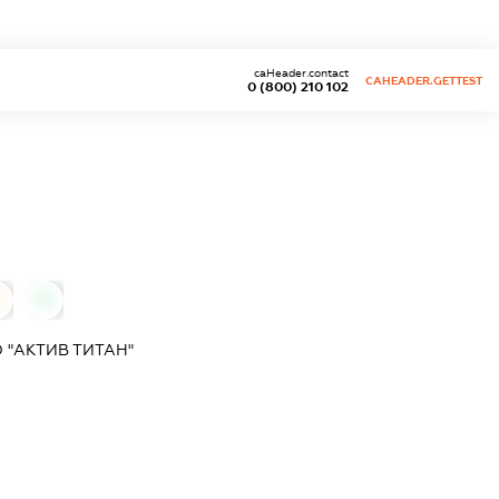
caHeader.contact
CAHEADER.GETTEST
0 (800) 210 102
0
 "АКТИВ ТИТАН"