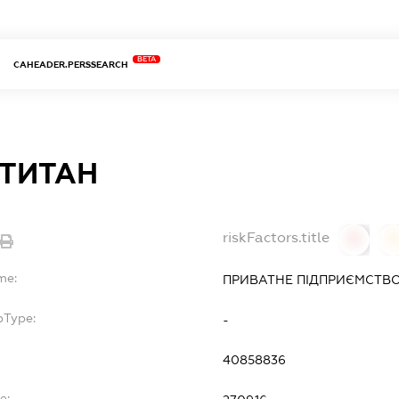
BETA
CAHEADER.PERSSEARCH
 ТИТАН
riskFactors.title
0
0
me:
ПРИВАТНЕ ПІДПРИЄМСТВО
bType:
-
40858836
e: