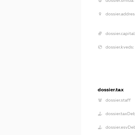
dossier.smida:
dossier.addres
dossier.capital
dossier.kveds:
dossier.tax
dossier.staff
dossier.taxDe
dossier.esvDe