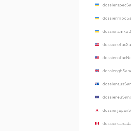
dossier.specS
dossier.rnboS
dossier.amkuB
dossier.ofacS
dossier.ofac
dossier.gbSan
dossier.ausSa
dossier.euSan
dossier.japan
dossier.canad