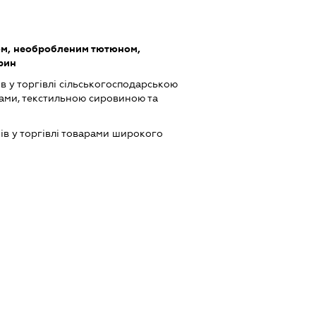
ом, необробленим тютюном,
рин
в у торгівлі сільськогосподарською
ами, текстильною сировиною та
ів у торгівлі товарами широкого