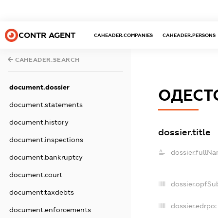
CONTR AGENT
CAHEADER.COMPANIES
CAHEADER.PERSONS
CAHEADER.SEARCH
document.dossier
ОДЕСТ
document.statements
document.history
dossier.title
document.inspections
dossier.fullNa
document.bankruptcy
document.court
dossier.opfSu
document.taxdebts
dossier.edrpo:
document.enforcements