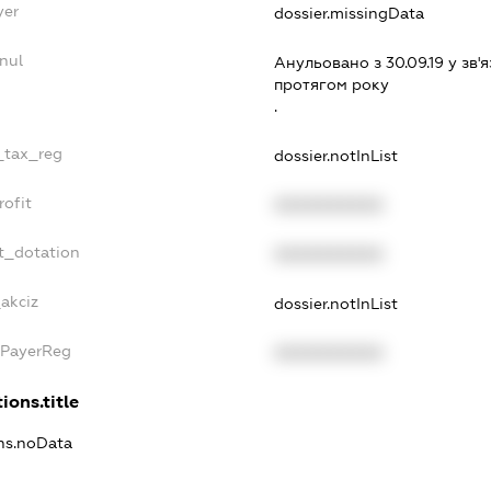
yer
dossier.missingData
nul
Анульовано з 30.09.19 у зв'я
протягом року
.
e_tax_reg
dossier.notInList
rofit
XXXXXXXXXX
t_dotation
XXXXXXXXXX
_akciz
dossier.notInList
xPayerReg
XXXXXXXXXX
ions.title
ons.noData