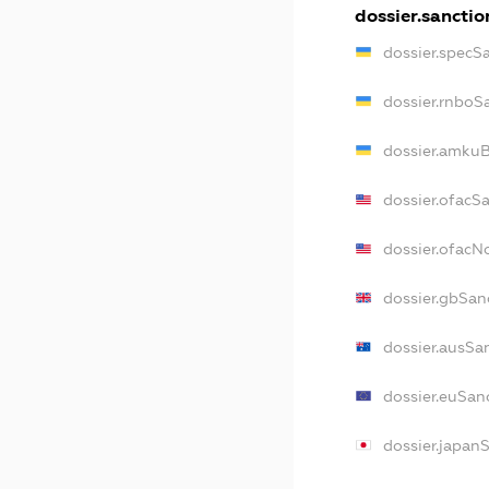
dossier.sanctio
dossier.specS
dossier.rnboS
dossier.amkuB
dossier.ofacS
dossier.ofac
dossier.gbSan
dossier.ausSa
dossier.euSan
dossier.japan