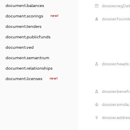
document.balances
dossier.regDat
document.scorings
new!
dossier.found
document.tenders
document.publicfunds
document.ved
document.semantrum
dossier.heads:
document.relationships
document.licenses
new!
dossier.benefic
dossier.smida:
dossier.addres