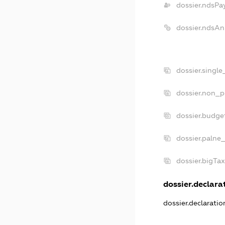
dossier.ndsPa
dossier.ndsAn
dossier.singl
dossier.non_p
dossier.budge
dossier.palne
dossier.bigTa
dossier.declarat
dossier.declarati