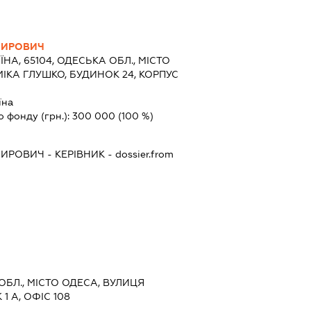
МИРОВИЧ
ЇНА, 65104, ОДЕСЬКА ОБЛ., МІСТО
ІКА ГЛУШКО, БУДИНОК 24, КОРПУС
їна
о фонду (грн.):
300 000
(100 %)
МИРОВИЧ
-
КЕРІВНИК
- dossier.from
 ОБЛ., МІСТО ОДЕСА, ВУЛИЦЯ
 А, ОФІС 108