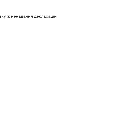
зку з:
ненадання декларацiй