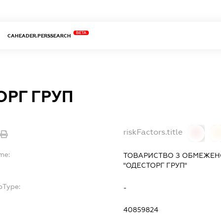
BETA
CAHEADER.PERSSEARCH
ОРГ ГРУП
riskFactors.title
0
me:
ТОВАРИСТВО З ОБМЕЖЕН
"ОДЕСТОРГ ГРУП"
bType:
-
40859824