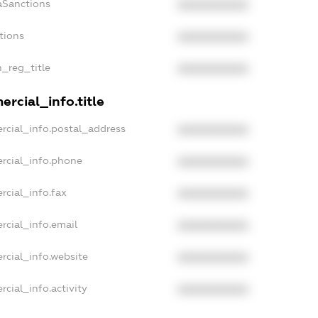
aSanctions
XXXXXXXXXX
tions
XXXXXXXXXX
n_reg_title
XXXXXXXXXX
rcial_info.title
rcial_info.postal_address
XXXXXXXXXX
rcial_info.phone
XXXXXXXXXX
rcial_info.fax
XXXXXXXXXX
rcial_info.email
XXXXXXXXXX
rcial_info.website
XXXXXXXXXX
cial_info.activity
XXXXXXXXXX