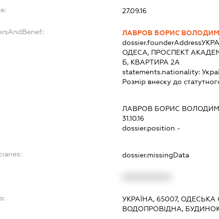
e:
27.09.16
ersAndBenef:
ЛАВРОВ БОРИС ВОЛОДИ
dossier.founderAddress
УКРА
ОДЕСА, ПРОСПЕКТ АКАДЕМ
Б, КВАРТИРА 2А
statements.nationality:
Укра
Розмір внеску до статутног
ЛАВРОВ БОРИС ВОЛОДИ
31.10.16
dossier.position -
iaries:
dossier.missingData
XXXXXXXXXX
s:
УКРАЇНА, 65007, ОДЕСЬКА
ВОДОПРОВІДНА, БУДИНОК 1