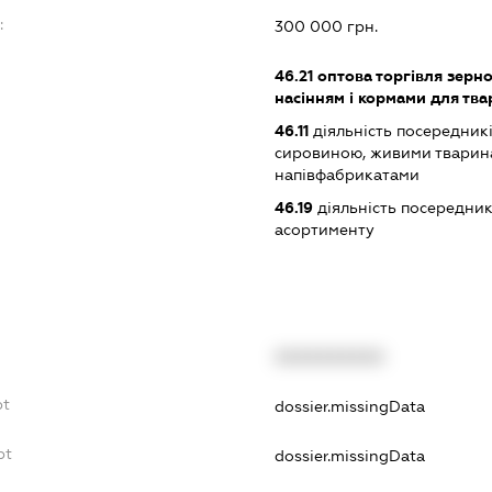
:
300 000 грн.
46.21
оптова торгівля зерн
насінням і кормами для тва
46.11
діяльність посередникі
сировиною, живими тварин
напівфабрикатами
46.19
діяльність посередник
асортименту
XXXXXXXXXX
bt
dossier.missingData
bt
dossier.missingData