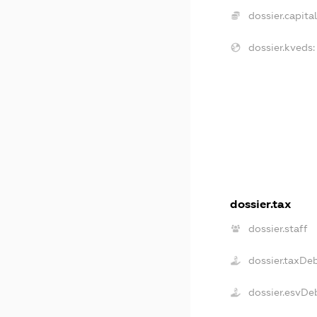
dossier.capital
dossier.kveds:
dossier.tax
dossier.staff
dossier.taxDe
dossier.esvDe