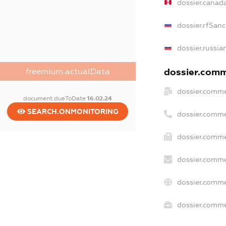
dossier.canad
dossier.rfSanc
dossier.russia
dossier.comme
freemium.actualData
dossier.comme
document.dueToDate
16.02.24
SEARCH.ONMONITORING
dossier.comme
dossier.comme
dossier.comme
dossier.comme
dossier.commer