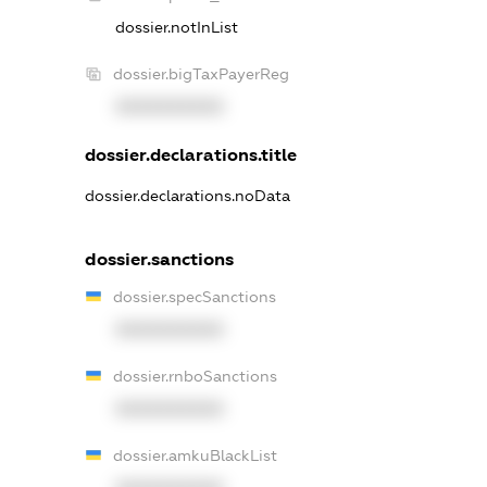
dossier.notInList
dossier.bigTaxPayerReg
XXXXXXXXXX
dossier.declarations.title
dossier.declarations.noData
dossier.sanctions
dossier.specSanctions
XXXXXXXXXX
dossier.rnboSanctions
XXXXXXXXXX
dossier.amkuBlackList