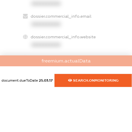
XXXXXXXXXX
dossier.commercial_info.email
XXXXXXXXXX
dossier.commercial_info.website
XXXXXXXXXX
dossier.commercial_info.activity
freemium.actualData
XXXXXXXXXX
document.dueToDate
25.03.17
SEARCH.ONMONITORING
freemium.exampleText_1
freemium.exampleText_2
freemium.anonymousPerSearch2
FREEMIUM.DETAILS
FREEMIUM.REGISTER