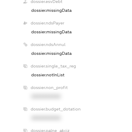
dossier.esvDebt
dossier.missingData
dossier.ndsPayer
dossier.missingData
dossier.ndsAnnul
dossier.missingData
dossier.single_tax_reg
dossier.notInList
dossier.non_profit
XXXXXXXXXX
dossier.budget_dotation
XXXXXXXXXX
dossier.palne_akciz