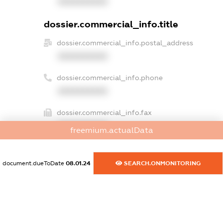
XXXXXXXXXX
dossier.commercial_info.title
dossier.commercial_info.postal_address
XXXXXXXXXX
dossier.commercial_info.phone
XXXXXXXXXX
dossier.commercial_info.fax
XXXXXXXXXX
freemium.actualData
dossier.commercial_info.email
XXXXXXXXXX
document.dueToDate
08.01.24
SEARCH.ONMONITORING
dossier.commercial_info.website
XXXXXXXXXX
dossier.commercial_info.activity