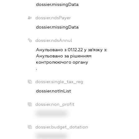
dossier.missingData
dossier.ndsPayer
dossier.missingData
dossier.ndsAnnul
Анульовано з 01.12.22 у зв'язку з:
Анульовано за рiшенням
контролюючого органу
.
dossier.single_tax_reg
dossier.notInList
dossier.non_profit
XXXXXXXXXX
dossier.budget_dotation
XXXXXXXXXX