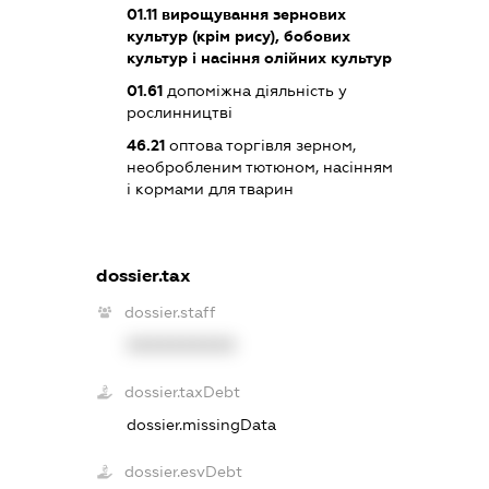
01.11
вирощування зернових
культур (крім рису), бобових
культур і насіння олійних культур
01.61
допоміжна діяльність у
рослинництві
46.21
оптова торгівля зерном,
необробленим тютюном, насінням
і кормами для тварин
dossier.tax
dossier.staff
XXXXXXXXXX
dossier.taxDebt
dossier.missingData
dossier.esvDebt