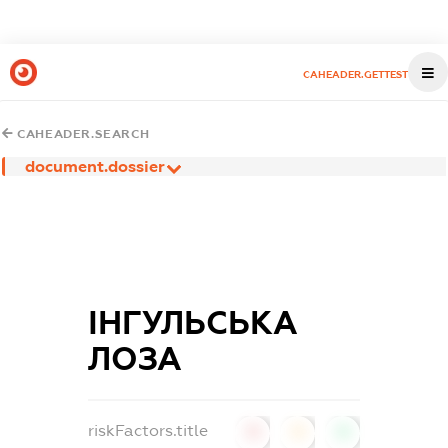
CAHEADER.GETTEST
CAHEADER.SEARCH
document.dossier
ІНГУЛЬСЬКА
ЛОЗА
riskFactors.title
0
0
0