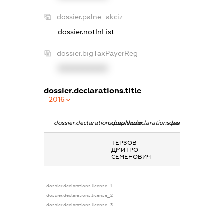
dossier.palne_akciz
dossier.notInList
dossier.bigTaxPayerReg
XXXXXXXXXX
dossier.declarations.title
2016
dossier.declarations.pepName
dossier.declarations.personName
dossier.declaratio
ТЕРЗОВ
-
ДМИТРО
СЕМЕНОВИЧ
dossier.declarations.license_1
dossier.declarations.license_2
dossier.declarations.license_3