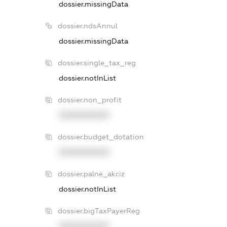
dossier.missingData
dossier.ndsAnnul
dossier.missingData
dossier.single_tax_reg
dossier.notInList
dossier.non_profit
XXXXXXXXXX
dossier.budget_dotation
XXXXXXXXXX
dossier.palne_akciz
dossier.notInList
dossier.bigTaxPayerReg
XXXXXXXXXX