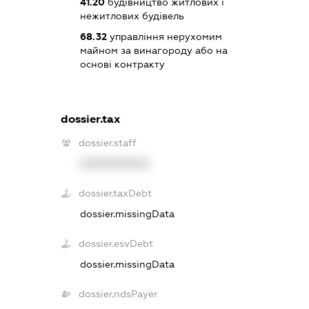
41.20
будівництво житлових і
нежитлових будівель
68.32
управління нерухомим
майном за винагороду або на
основі контракту
dossier.tax
dossier.staff
XXXXXXXXXX
dossier.taxDebt
dossier.missingData
dossier.esvDebt
dossier.missingData
dossier.ndsPayer