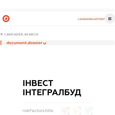
CAHEADER.GETTEST
CAHEADER.SEARCH
document.dossier
ІНВЕСТ
ІНТЕГРАЛБУД
riskFactors.title
0
0
0