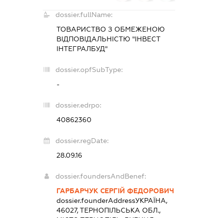
dossier.fullName:
ТОВАРИСТВО З ОБМЕЖЕНОЮ
ВІДПОВІДАЛЬНІСТЮ "ІНВЕСТ
ІНТЕГРАЛБУД"
dossier.opfSubType:
-
dossier.edrpo:
40862360
dossier.regDate:
28.09.16
dossier.foundersAndBenef:
ГАРБАРЧУК СЕРГІЙ ФЕДОРОВИЧ
dossier.founderAddress
УКРАЇНА,
46027, ТЕРНОПІЛЬСЬКА ОБЛ.,