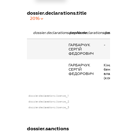
dossier.declarations.title
2016
dossier.declarations.pepName
dossier.declarations.personName
dossier.declaratio
ГАРБАРЧУК
-
СЕРГІЙ
ФЕДОРОВИЧ
ГАРБАРЧУК
Кінцевий
СЕРГІЙ
бенефіціарний
ФЕДОРОВИЧ
власник
(контролер)
dossier.declarations.license_1
dossier.declarations.license_2
dossier.declarations.license_3
dossier.sanctions