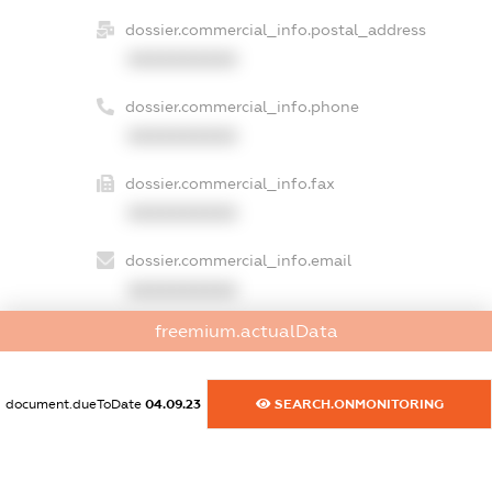
dossier.commercial_info.postal_address
XXXXXXXXXX
dossier.commercial_info.phone
XXXXXXXXXX
dossier.commercial_info.fax
XXXXXXXXXX
dossier.commercial_info.email
XXXXXXXXXX
freemium.actualData
dossier.commercial_info.website
XXXXXXXXXX
document.dueToDate
04.09.23
SEARCH.ONMONITORING
dossier.commercial_info.activity
XXXXXXXXXX