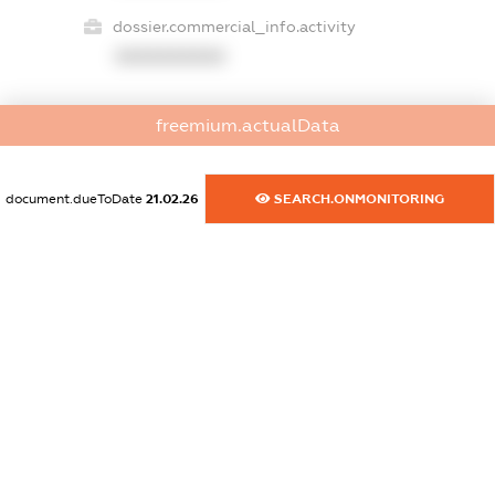
dossier.commercial_info.activity
XXXXXXXXXX
freemium.actualData
freemium.exampleText_1
freemium.exampleText_2
freemium.anonymousPerSearch2
document.dueToDate
21.02.26
SEARCH.ONMONITORING
FREEMIUM.DETAILS
FREEMIUM.REGISTER