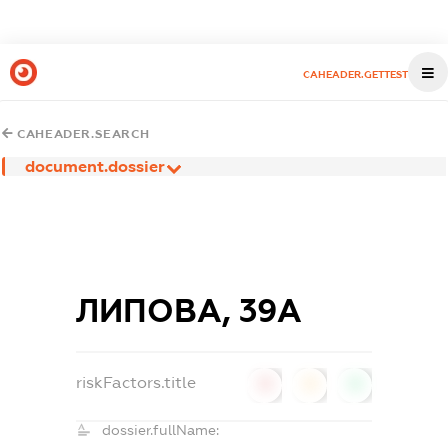
CAHEADER.GETTEST
CAHEADER.SEARCH
document.dossier
ЛИПОВА, 39А
riskFactors.title
0
0
0
dossier.fullName: