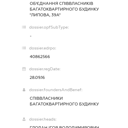
ОБ'ЄДНАННЯ СПІВВЛАСНИКІВ
БАГАТОКВАРТИРНОГО БУДИНКУ
"ЛИПОВА, 39А"
dossier.opfSubType:
-
dossier.edrpo:
40862566
dossier.regDate:
28.09.16
dossier.foundersAndBenef:
СПІВВЛАСНИКИ
БАГАТОКВАРТИРНОГО БУДИНКУ
dossier.heads:
ГЛОДАН ІГОР ВОЛОДИМИРОВИЧ
-