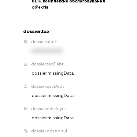
81.10
комплексне обслуговування
об'єктів
dossier.tax
dossier.staff
XXXXXXXXXX
dossier.taxDebt
dossier.missingData
dossier.esvDebt
dossier.missingData
dossier.ndsPayer
dossier.missingData
dossier.ndsAnnul