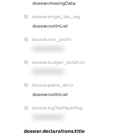
dossier.missingData
dossier.single_tax_reg
dossier.notInList
dossier.non_profit
XXXXXXXXXX
dossier.budget_dotation
XXXXXXXXXX
dossier.palne_akciz
dossier.notInList
dossier.bigTaxPayerReg
XXXXXXXXXX
dossier.declarations.title